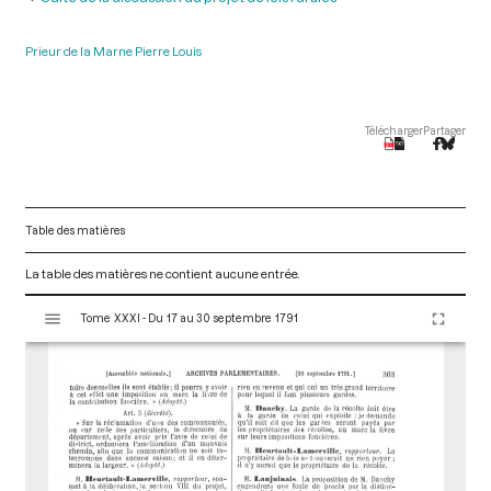
Prieur de la Marne Pierre Louis
Télécharger
Partager
Table des matières
La table des matières ne contient aucune entrée.
V
Tome XXXI - Du 17 au 30 septembre 1791
i
s
u
a
l
i
s
e