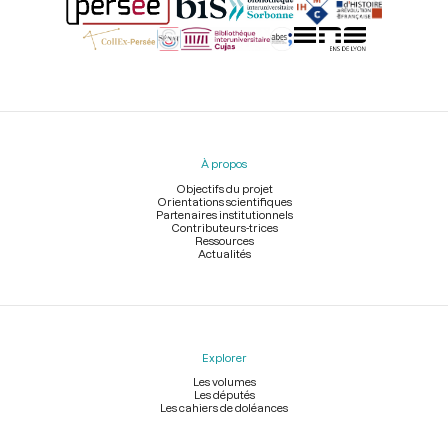
Menu
du
pied
À propos
de
page
Objectifs du projet
Orientations scientifiques
Partenaires institutionnels
Contributeurs-trices
Ressources
Actualités
Explorer
Les volumes
Les députés
Les cahiers de doléances