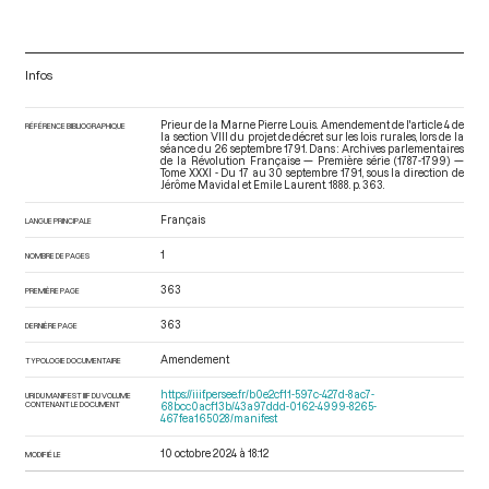
Infos
Prieur de la Marne Pierre Louis. Amendement de l'article 4 de
RÉFÉRENCE BIBLIOGRAPHIQUE
la section VIII du projet de décret sur les lois rurales, lors de la
séance du 26 septembre 1791. Dans : Archives parlementaires
de la Révolution Française — Première série (1787-1799) —
Tome XXXI - Du 17 au 30 septembre 1791
, sous la direction de
Jérôme Mavidal et Emile Laurent. 1888. p. 363.
Français
LANGUE PRINCIPALE
1
NOMBRE DE PAGES
363
PREMIÈRE PAGE
363
DERNIÈRE PAGE
Amendement
TYPOLOGIE DOCUMENTAIRE
https://iiif.persee.fr/b0e2cf11-597c-427d-8ac7-
URI DU MANIFEST IIIF DU VOLUME
CONTENANT LE DOCUMENT
68bcc0acf13b/43a97ddd-0162-4999-8265-
467fea165028/manifest
10 octobre 2024 à 18:12
MODIFIÉ LE