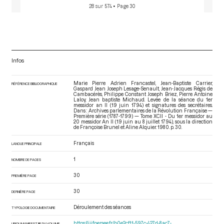
28 sur 574
• Page 30
Infos
Marie Pierre Adrien Francastel, Jean-Baptiste Carrier,
RÉFÉRENCE BIBLIOGRAPHIQUE
Gaspard Jean Joseph Lesage-Senault, Jean-Jacques Régis de
Cambacérès, Philippe Constant Joseph Briez, Pierre Antoine
Laloy, Jean baptiste Michaud. Levée de la séance du 1er
messidor an II (19 juin 1794) et signatures des secrétaires.
Dans : Archives parlementaires de la Révolution Française —
Première série (1787-1799) — Tome XCII - Du 1er messidor au
20 messidor An II (19 juin au 8 juillet 1794)
, sous la direction
de Françoise Brunel et Aline Alquier. 1980. p. 30.
Français
LANGUE PRINCIPALE
1
NOMBRE DE PAGES
30
PREMIÈRE PAGE
30
DERNIÈRE PAGE
Déroulement des séances
TYPOLOGIE DOCUMENTAIRE
https://iiif.persee.fr/b0e2cf11-597c-427d-8ac7-
URI DU MANIFEST IIIF DU VOLUME