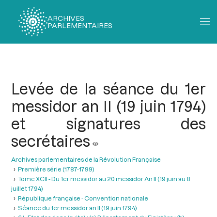
ARCHIVES
PARLEMENTAIRES
Fil
d'Ariane
Levée de la séance du 1er
messidor an II (19 juin 1794)
et signatures des
secrétaires
Archives parlementaires de la Révolution Française
Première série (1787-1799)
Tome XCII - Du 1er messidor au 20 messidor An II (19 juin au 8
juillet 1794)
République française - Convention nationale
Séance du 1er messidor an II (19 juin 1794)