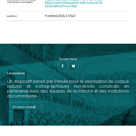
CONTENANT LE DOCUMENT
68bcc0acf13b/5bc4e6d3-b2b1-4a9a-b7b2-
69541a88cc21/manifest
11 octobre 2024 à 05:40
MODIFIÉ LE
Suivez-nous
Les perséides
Un dispositif pensé par Persée pour la valorisation de corpus
textuels et iconographiques numérisés construits en
partenariat avec des équipes de recherche et des institutions
documentaires.
En savoir plus