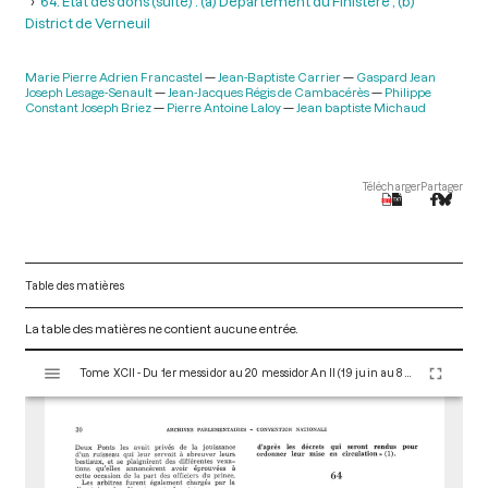
64. Etat des dons (suite) : (a) Département du Finistère ; (b)
District de Verneuil
Marie Pierre Adrien Francastel
Jean-Baptiste Carrier
Gaspard Jean
Joseph Lesage-Senault
Jean-Jacques Régis de Cambacérès
Philippe
Constant Joseph Briez
Pierre Antoine Laloy
Jean baptiste Michaud
Télécharger
Partager
Table des matières
La table des matières ne contient aucune entrée.
V
Tome XCII - Du 1er messidor au 20 messidor An II (19 juin au 8 juillet 1794)
i
s
u
a
l
i