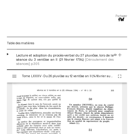
Partager
Table des matières
Lecture et adoption du procès-verbal du 27 pluviôse, lors de la
séance du 3 ventôse an II (21 février 1794)
[Déroulement des
séances]
p.305
V
Tome LXXXV - Du 26 pluviôse au 12 ventôse an II (14 février au 2 mars 1794)
i
s
u
a
l
i
s
e
u
r