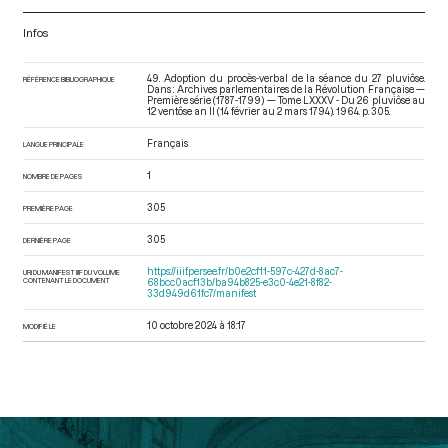
Infos
49. Adoption du procès-verbal de la séance du 27 pluviôse.
RÉFÉRENCE BIBLIOGRAPHIQUE
Dans : Archives parlementaires de la Révolution Française —
Première série (1787-1799) — Tome LXXXV - Du 26 pluviôse au
12 ventôse an II (14 février au 2 mars 1794)
. 1964. p. 305.
Français
LANGUE PRINCIPALE
1
NOMBRE DE PAGES
305
PREMIÈRE PAGE
305
DERNIÈRE PAGE
https://iiif.persee.fr/b0e2cf11-597c-427d-8ac7-
URI DU MANIFEST IIIF DU VOLUME
CONTENANT LE DOCUMENT
68bcc0acf13b/ba94b825-e3c0-4e21-8f82-
33d949d61fc7/manifest
10 octobre 2024 à 18:17
MODIFIÉ LE