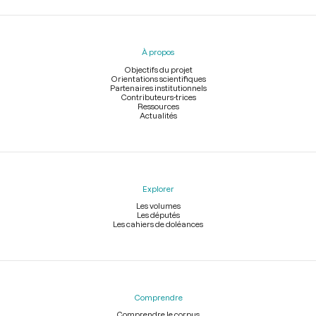
Menu
du
pied
À propos
de
page
Objectifs du projet
Orientations scientifiques
Partenaires institutionnels
Contributeurs-trices
Ressources
Actualités
Explorer
Les volumes
Les députés
Les cahiers de doléances
Comprendre
Comprendre le corpus