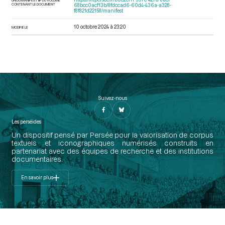
CONTENANT LE DOCUMENT
68bcc0acf13b/8fdccad6-60d4-436a-a328-
f8f821d22158/manifest
10 octobre 2024 à 23:20
MODIFIÉ LE
Suivez-nous
Les perséides
Un dispositif pensé par Persée pour la valorisation de corpus
textuels et iconographiques numérisés construits en
partenariat avec des équipes de recherche et des institutions
documentaires.
En savoir plus