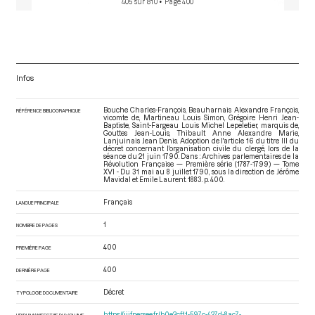
405 sur 810
• Page 400
Infos
Bouche Charles-François, Beauharnais Alexandre François,
RÉFÉRENCE BIBLIOGRAPHIQUE
vicomte de, Martineau Louis Simon, Grégoire Henri Jean-
Baptiste, Saint-Fargeau Louis Michel Lepeletier, marquis de,
Gouttes Jean-Louis, Thibault Anne Alexandre Marie,
Lanjuinais Jean Denis. Adoption de l'article 16 du titre III du
décret concernant l'organisation civile du clergé, lors de la
séance du 21 juin 1790. Dans : Archives parlementaires de la
Révolution Française — Première série (1787-1799) — Tome
XVI - Du 31 mai au 8 juillet 1790
, sous la direction de Jérôme
Mavidal et Emile Laurent. 1883. p. 400.
Français
LANGUE PRINCIPALE
1
NOMBRE DE PAGES
400
PREMIÈRE PAGE
400
DERNIÈRE PAGE
Décret
TYPOLOGIE DOCUMENTAIRE
https://iiif.persee.fr/b0e2cf11-597c-427d-8ac7-
URI DU MANIFEST IIIF DU VOLUME