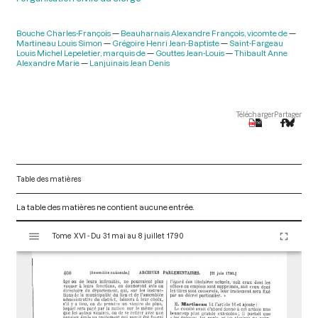
Bouche Charles-François
Beauharnais Alexandre François, vicomte de
Martineau Louis Simon
Grégoire Henri Jean-Baptiste
Saint-Fargeau
Louis Michel Lepeletier, marquis de
Gouttes Jean-Louis
Thibault Anne
Alexandre Marie
Lanjuinais Jean Denis
Télécharger
Partager
Table des matières
La table des matières ne contient aucune entrée.
V
Tome XVI - Du 31 mai au 8 juillet 1790
i
s
u
a
l
i