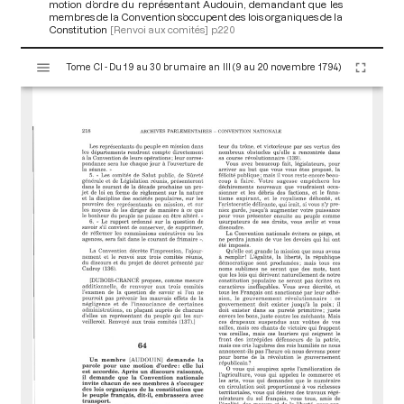
motion d’ordre du représentant Audouin, demandant que les
membres de la Convention s’occupent des lois organiques de la
Constitution
[Renvoi aux comités]
p.220
V
Tome CI - Du 19 au 30 brumaire an III (9 au 20 novembre 1794)
i
s
u
a
l
i
s
e
u
r
M
i
r
a
d
o
r