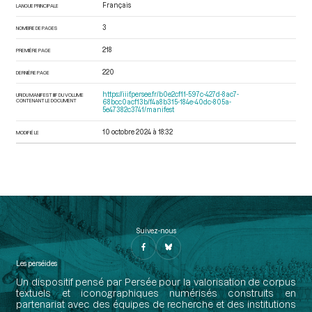
Français
LANGUE PRINCIPALE
3
NOMBRE DE PAGES
218
PREMIÈRE PAGE
220
DERNIÈRE PAGE
https://iiif.persee.fr/b0e2cf11-597c-427d-8ac7-
URI DU MANIFEST IIIF DU VOLUME
CONTENANT LE DOCUMENT
68bcc0acf13b/f4a8b315-184e-40dc-805a-
5e47382c3741/manifest
10 octobre 2024 à 18:32
MODIFIÉ LE
Suivez-nous
Les perséides
Un dispositif pensé par Persée pour la valorisation de corpus
textuels et iconographiques numérisés construits en
partenariat avec des équipes de recherche et des institutions