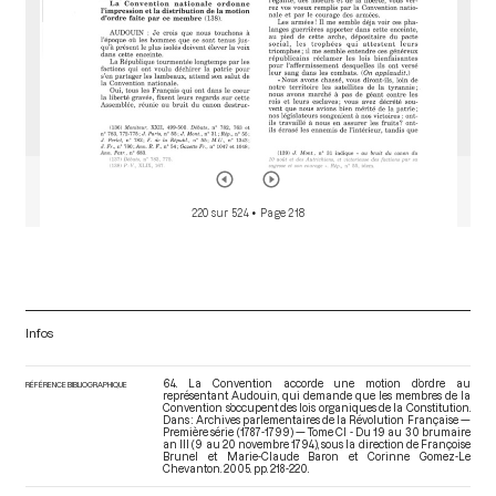
220 sur 524
• Page 218
Infos
64. La Convention accorde une motion d’ordre au
RÉFÉRENCE BIBLIOGRAPHIQUE
représentant Audouin, qui demande que les membres de la
Convention s’occupent des lois organiques de la Constitution.
Dans : Archives parlementaires de la Révolution Française —
Première série (1787-1799) — Tome CI - Du 19 au 30 brumaire
an III (9 au 20 novembre 1794)
, sous la direction de Françoise
Brunel et Marie-Claude Baron et Corinne Gomez-Le
Chevanton. 2005. pp. 218-220.