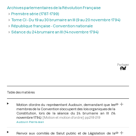
Archives parlementaires de la Révolution Française
Première série (1787-1799)
Tome CI - Du 19 au 30 brumaire an III (9 au 20 novembre 1794)
République française - Convention nationale
Séance du 24 brumaire an III (14 novembre 1794)
Partager
Table des matières
Motion d’ordre du représentant Audouin, demandant que les
membres de la Convention s’occupent des lois organiques de la
Constitution, lors de la séance du 24 brumaire an III (14
novembre 1794)
[Motion et motion d'ordre]
pp.218-219
Audouin Pierre-Jean
Renvoi aux comités de Salut public et de Législation de la