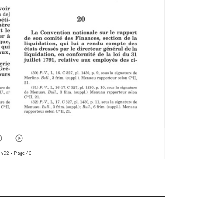
 492
• Page 46