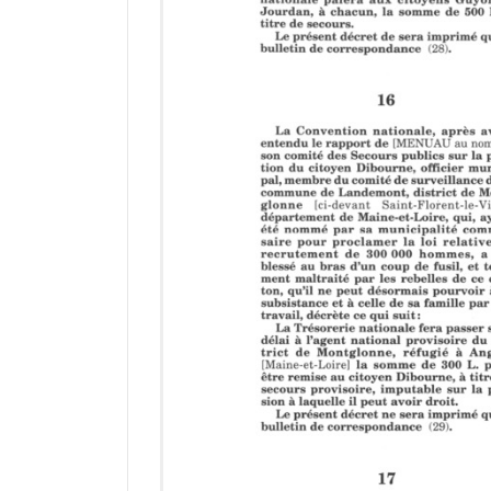
M
i
r
a
d
o
r