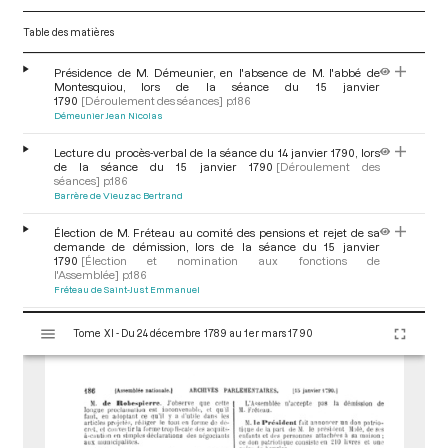
Table des matières
Présidence de M. Démeunier, en l'absence de M. l'abbé de
Montesquiou, lors de la séance du 15 janvier
1790
[Déroulement des séances]
p.186
Démeunier Jean Nicolas
Lecture du procès-verbal de la séance du 14 janvier 1790, lors
de la séance du 15 janvier 1790
[Déroulement des
séances]
p.186
Barrère de Vieuzac Bertrand
Élection de M. Fréteau au comité des pensions et rejet de sa
demande de démission, lors de la séance du 15 janvier
1790
[Élection et nomination aux fonctions de
l'Assemblée]
p.186
Fréteau de Saint-Just Emmanuel
V
Don patriotique de M. le président Molé, lors de la séance du 15
Tome XI - Du 24 décembre 1789 au 1er mars 1790
i
janvier 1790
[Don patriotique et hommage]
p.186
s
Démeunier Jean Nicolas
u
Lecture de différentes adresses, lors de la séance du 15 janvier
a
1790
[Adresse, pétition et lettre envoyée à l’Assemblée]
pp.186-
l
187
i
Duport Adrien Jean