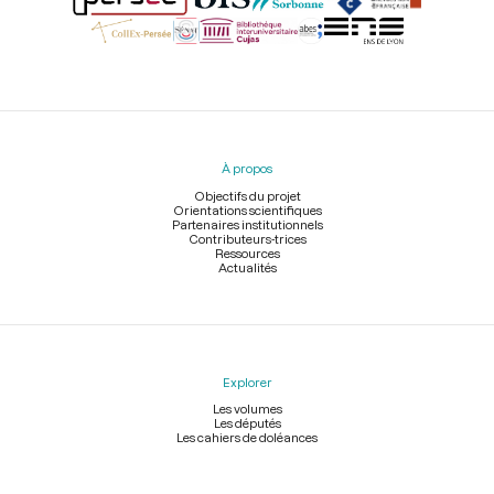
Menu
du
pied
À propos
de
page
Objectifs du projet
Orientations scientifiques
Partenaires institutionnels
Contributeurs-trices
Ressources
Actualités
Explorer
Les volumes
Les députés
Les cahiers de doléances