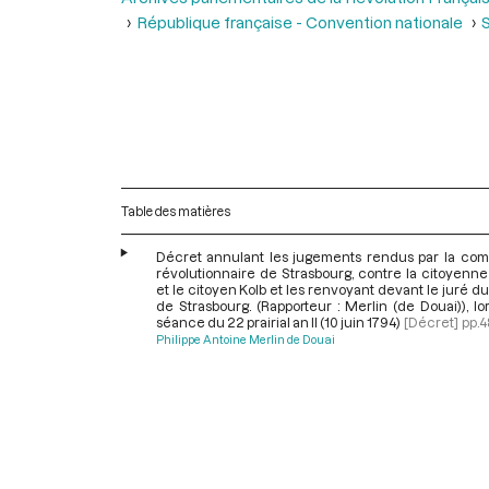
République française - Convention nationale
S
Table des matières
Décret annulant les jugements rendus par la com
révolutionnaire de Strasbourg, contre la citoyenn
et le citoyen Kolb et les renvoyant devant le juré du 
de Strasbourg. (Rapporteur : Merlin (de Douai)), lo
séance du 22 prairial an II (10 juin 1794)
[Décret]
pp.4
Philippe Antoine Merlin de Douai