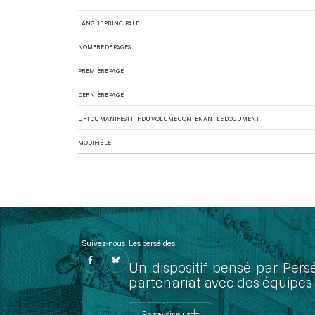
LANGUE PRINCIPALE
NOMBRE DE PAGES
PREMIÈRE PAGE
DERNIÈRE PAGE
URI DU MANIFEST IIIF DU VOLUME CONTENANT LE DOCUMENT
MODIFIÉ LE
Suivez-nous
Les perséides
Un dispositif pensé par Pers
partenariat avec des équipes 
En savoir plus