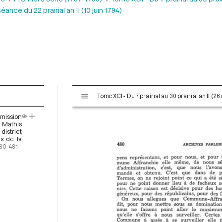
éance du 22 prairial an II (10 juin 1794)
V
Tome XCI - Du 7 prairial au 30 prairial an II (26
i
s
mission
u
e Mathis
a
district
rs de la
l
80-481
i
s
e
u
r
M
i