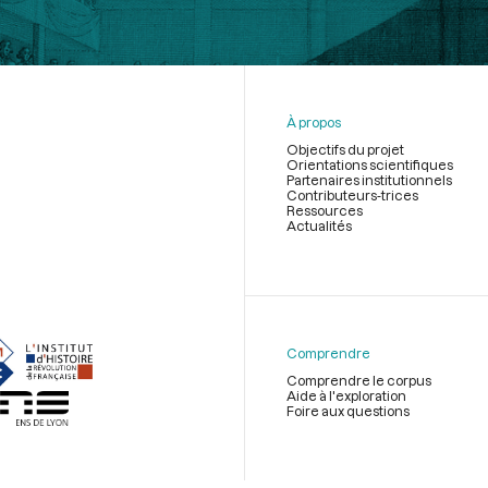
À propos
Objectifs du projet
Orientations scientifiques
Partenaires institutionnels
Contributeurs-trices
Ressources
Actualités
Menu
du
pied
de
Comprendre
page
Comprendre le corpus
Aide à l'exploration
Foire aux questions