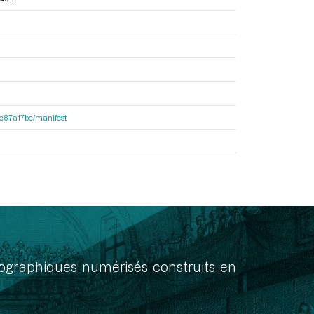
0dc87a17bc/manifest
onographiques numérisés construits en