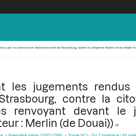
dus par la commission révolutionnaire de Strasbourg, contre la citoyenne Mathis et le citoyen Kol
nt les jugements rendus
 Strasbourg, contre la cit
es renvoyant devant le j
eur : Merlin (de Douai))
se
Première série (1787-1799)
Tome XCI - Du 7 prairial au 30 prairi