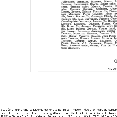
482 sur
69. Décret annulant les jugements rendus par la commission révolutionnaire de Strasbou
devant le juré du district de Strasbourg. (Rapporteur : Merlin (de Douai)). Dans : Archiv
1799) — Tome XCI - Du 7 prairial au 30 prairial an II (26 mai au 18 juin 1794)
. 1976. pp. 480