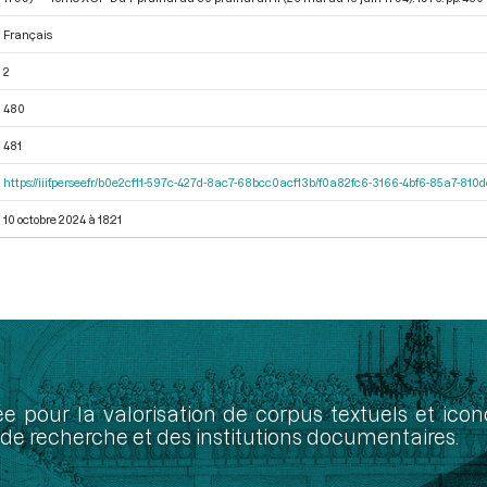
Français
2
480
481
https://iiif.persee.fr/b0e2cf11-597c-427d-8ac7-68bcc0acf13b/f0a82fc6-3166-4bf6-85a7-81
10 octobre 2024 à 18:21
ée pour la valorisation de corpus textuels et ic
de recherche et des institutions documentaires.