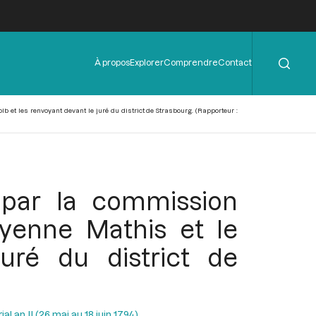
Rechercher
Menu
À propos
Explorer
Comprendre
Contact
de
l'en-
tête
b et les renvoyant devant le juré du district de Strasbourg. (Rapporteur :
 par la commission
oyenne Mathis et le
uré du district de
al an II (26 mai au 18 juin 1794)