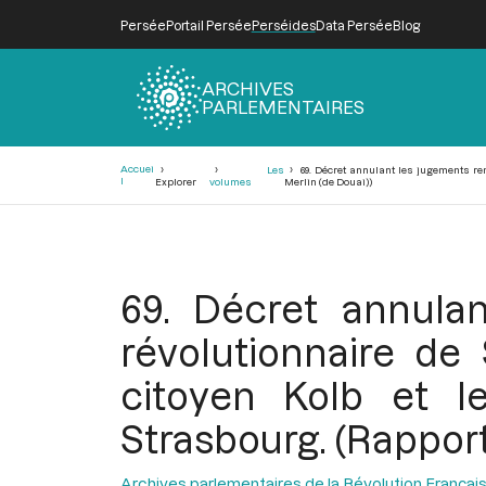
Persée
Portail Persée
Perséides
Data Persée
Blog
ARCHIVES
PARLEMENTAIRES
Fil
Accuei
Les
69. Décret annulant les jugements ren
d'Ariane
l
Explorer
volumes
Merlin (de Douai))
69. Décret annula
révolutionnaire de
citoyen Kolb et l
Strasbourg. (Rapport
Archives parlementaires de la Révolution Françai