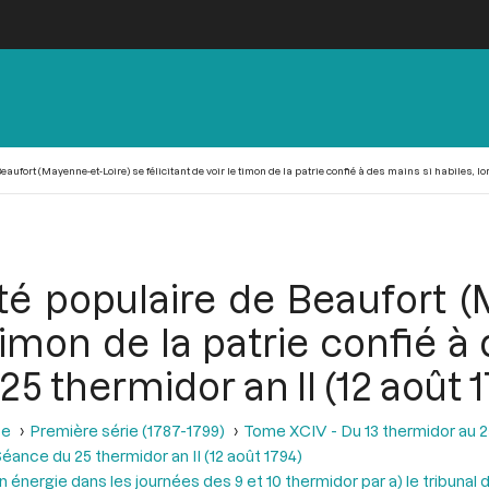
ufort (Mayenne-et-Loire) se félicitant de voir le timon de la patrie confié à des mains si habiles, lor
té populaire de Beaufort (
 timon de la patrie confié à
25 thermidor an II (12 août 1
se
Première série (1787-1799)
Tome XCIV - Du 13 thermidor au 25 t
éance du 25 thermidor an II (12 août 1794)
n énergie dans les journées des 9 et 10 thermidor par a) le tribunal d