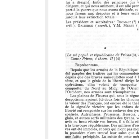
M
i
r
a
d
o
r