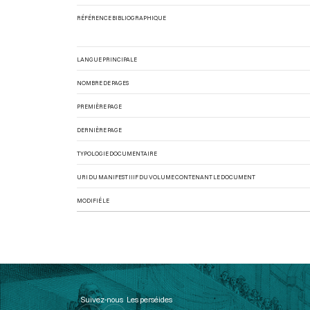
RÉFÉRENCE BIBLIOGRAPHIQUE
LANGUE PRINCIPALE
NOMBRE DE PAGES
PREMIÈRE PAGE
DERNIÈRE PAGE
TYPOLOGIE DOCUMENTAIRE
URI DU MANIFEST IIIF DU VOLUME CONTENANT LE DOCUMENT
MODIFIÉ LE
Suivez-nous
Les perséides