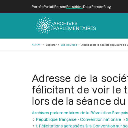
Persée
Portail Persée
Perséides
Data Persée
Blog
ARCHIVES
PARLEMENTAIRES
Fil
Accueil
Explorer
Les volumes
Adresse de la société populaire de Bea
d'Ariane
Adresse de la socié
félicitant de voir le
lors de la séance du 
Archives parlementaires de la Révolution Françai
République française - Convention nationale
S
1. Félicitations adressées à la Convention sur so