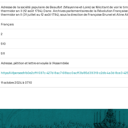
Adresse de la société populaire de Beaufort (Mayenne-et-Loire) se félicitant de voir le tim
thermidor an II (12 août 1794). Dans : Archives parlementaires de la Révolution Françai
thermidor an II (31 juillet au 12 août 1794)
, sous la direction de Françoise Brunel et Aline Alqu
Français
2
510
511
Adresse, pétition et lettre envoyée à l’Assemblée
https://iiif.persee.fr/b0e2cf11-597c-427d-8ac7-68bcc0acf13b/85d39319-c2db-4a3d-8ce3-
11 octobre 2024 à 07:10