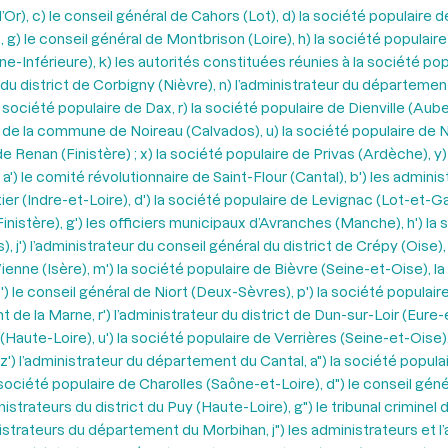
), c) le conseil général de Cahors (Lot), d) la société populaire d
 g) le conseil général de Montbrison (Loire), h) la société populai
ne-Inférieure), k) les autorités constituées réunies à la société pop
du district de Corbigny (Nièvre), n) l’administrateur du département
 société populaire de Dax, r) la société populaire de Dienville (Aube
l de la commune de Noireau (Calvados), u) la société populaire de No
 Renan (Finistère) ; x) la société populaire de Privas (Ardèche), y)
') le comité révolutionnaire de Saint-Flour (Cantal), b') les administ
ier (Indre-et-Loire), d') la société populaire de Levignac (Lot-et-Gar
Finistère), g') les officiers municipaux d’Avranches (Manche), h') la
j') l’administrateur du conseil général du district de Crépy (Oise), 
de Vienne (Isère), m') la société populaire de Bièvre (Seine-et-Oise)
, o') le conseil général de Niort (Deux-Sèvres), p') la société popul
t de la Marne, r') l’administrateur du district de Dun-sur-Loir (Eure
y (Haute-Loire), u') la société populaire de Verrières (Seine-et-Ois
, z') l’administrateur du département du Cantal, a") la société po
la société populaire de Charolles (Saône-et-Loire), d") le conseil gén
nistrateurs du district du Puy (Haute-Loire), g") le tribunal crimine
istrateurs du département du Morbihan, j") les administrateurs et l’