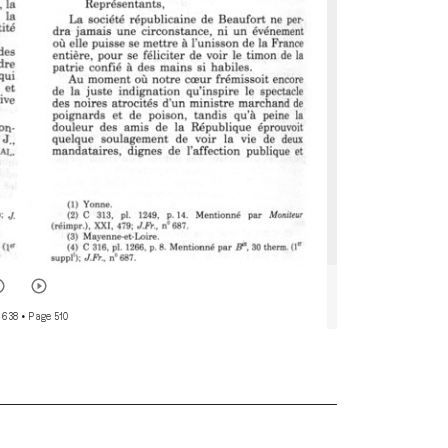
 638
• Page 510