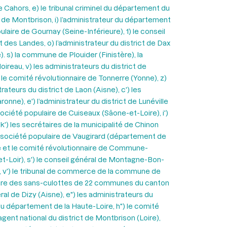
e Cahors, e) le tribunal criminel du département du
re de Montbrison, i) l’administrateur du département
ulaire de Gournay (Seine-Inférieure), 1) le conseil
 des Landes, o) l’administrateur du district de Dax
). s) la commune de Plouider (Finistère), la
ireau, v) les administrateurs du district de
 le comité révolutionnaire de Tonnerre (Yonne), z)
rateurs du district de Laon (Aisne), c') les
onne), e') l’administrateur du district de Lunéville
 société populaire de Cuiseaux (Sâone-et-Loire), i')
k') les secrétaires de la municipalité de Chinon
, la société populaire de Vaugirard (département de
aire et le comité révolutionnaire de Commune-
-et-Loir), s') le conseil général de Montagne-Bon-
e), v') le tribunal de commerce de la commune de
pulaire des sans-culottes de 22 communes du canton
éral de Dizy (Aisne), e") les administrateurs du
l du département de la Haute-Loire, h") le comité
agent national du district de Montbrison (Loire),