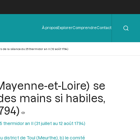
Rechercher
Menu
À propos
Explorer
Comprendre
Contact
de
l'en-
tête
s de la séance du 25 thermidor an II (12 août 1794)
Mayenne-et-Loire) se
 des mains si habiles,
794)
hermidor an II (31 juillet au 12 août 1794)
u district de Toul (Meurthe), b) le comité