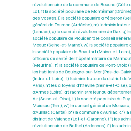
révolutionnaire de la commune de Beaune (Côte d’Or
Lot, f) la société populaire de Montélimar (Drôme),
des Vosges, j) la société populaire d’Yébleron (Sei
général de Tournon (Ardèche), m) l’administrateur 
(Landes), p) le comité révolutionnaire de Dax, q) la
société populaire de Plouider, t) le conseil généra
Meaux (Seine-et-Marne), w) la société populaire de
la société populaire de Beaufort (Maine-et-Loire), a
officiers de santé de l’hôpital militaire de Marmout
(Meurthe), f') la société populaire de Pont-Croix (
les habitants de Boulogne-sur-Mer (Pas-de-Calais), 
(Indre-et-Loire), 1') l’administrateur du district 
Paris), n') les citoyens d’Itteville (Seine-et-Oise)
d’Armes (Loire), q') l’administrateur du départemen
Air (Seine-et-Oise), t') la société populaire du Pu
Moissac (Tarn), w') le conseil général de Moissac
d’Aurillac (Cantal), b") la commune d’Aurillac, c") 
district de Valence (Lot-et-Garonne), f ") les admi
révolutionnaire de Rethel (Ardennes), i") les admin