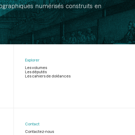
onographiques numérisés construits en
Explorer
Les volumes
Les députés
Les cahiers de doléances
Contact
Contactez-nous