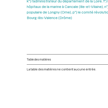
k") l’administrateur du département de la Loire, 1"
hôpitaux de la marine à Cancale (Ille-et-Vilaine), 
populaire de Longny (Orne), p") le comité révolutio
Bourg-lès-Valence (Drôme)
Table des matières
La table des matières ne contient aucune entrée.