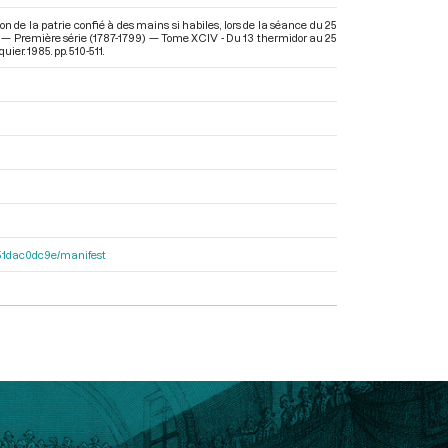
on de la patrie confié à des mains si habiles, lors de la séance du 25
se — Première série (1787-1799) — Tome XCIV - Du 13 thermidor au 25
ier. 1985. pp. 510-511.
4251dac0dc9e/manifest