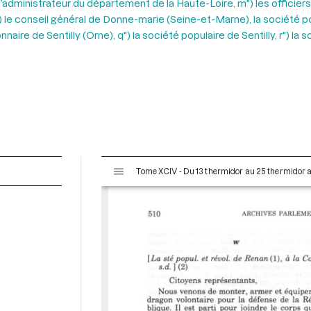
) l’administrateur du département de la Haute-Loire, m") les offici
n") le conseil général de Donne-marie (Seine-et-Marne), la société 
nnaire de Sentilly (Orne), q") la société populaire de Sentilly, r")
V
Tome XCIV - Du 13 thermidor au 25 thermidor an I
i
s
u
a
l
i
s
e
u
r