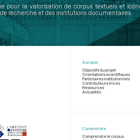
ée pour la valorisation de corpus textuels et ic
de recherche et des institutions documentaires.
À propos
Objectifs du projet
Orientations scientifiques
Partenaires institutionnels
Contributeurs-trices
Ressources
Actualités
Menu
du
pied
de
Comprendre
page
Comprendre le corpus