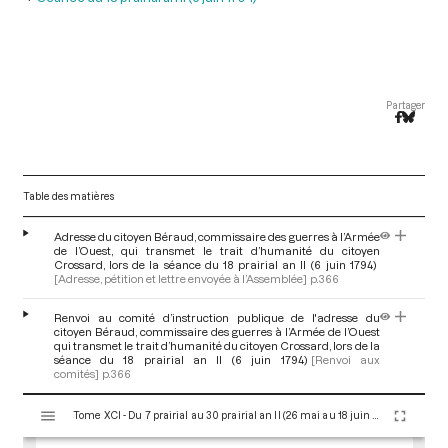
Partager
Table des matières
Adresse du citoyen Béraud, commissaire des guerres à l’Armée
de l’Ouest, qui transmet le trait d’humanité du citoyen
Crossard, lors de la séance du 18 prairial an II (6 juin 1794)
[Adresse, pétition et lettre envoyée à l’Assemblée]
p.366
Renvoi au comité d’instruction publique de l'adresse du
citoyen Béraud, commissaire des guerres à l’Armée de l’Ouest
qui transmet le trait d’humanité du citoyen Crossard, lors de la
séance du 18 prairial an II (6 juin 1794)
[Renvoi aux
comités]
p.366
V
Tome XCI - Du 7 prairial au 30 prairial an II (26 mai au 18 juin 1794)
i
s