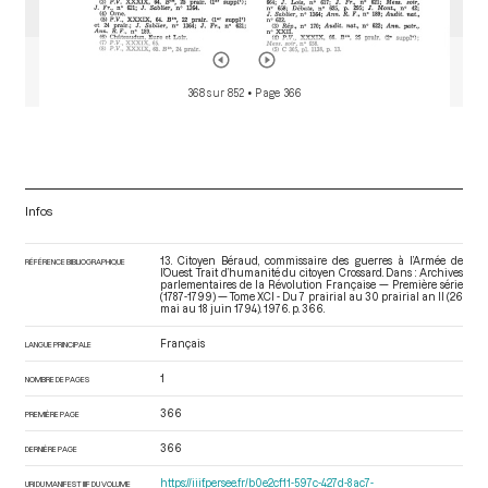
368 sur 852
• Page 366
Infos
13. Citoyen Béraud, commissaire des guerres à l’Armée de
RÉFÉRENCE BIBLIOGRAPHIQUE
l’Ouest. Trait d’humanité du citoyen Crossard. Dans : Archives
parlementaires de la Révolution Française — Première série
(1787-1799) — Tome XCI - Du 7 prairial au 30 prairial an II (26
mai au 18 juin 1794)
. 1976. p. 366.
Français
LANGUE PRINCIPALE
1
NOMBRE DE PAGES
366
PREMIÈRE PAGE
366
DERNIÈRE PAGE
https://iiif.persee.fr/b0e2cf11-597c-427d-8ac7-
URI DU MANIFEST IIIF DU VOLUME