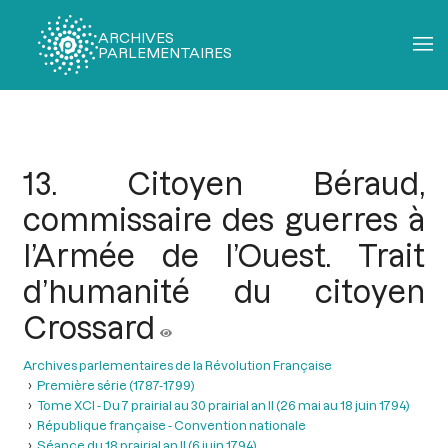
ARCHIVES
PARLEMENTAIRES
Fil
d'Ariane
13. Citoyen Béraud,
commissaire des guerres à
l’Armée de l’Ouest. Trait
d’humanité du citoyen
Crossard
Archives parlementaires de la Révolution Française
Première série (1787-1799)
Tome XCI - Du 7 prairial au 30 prairial an II (26 mai au 18 juin 1794)
République française - Convention nationale
Séance du 18 prairial an II (6 juin 1794)