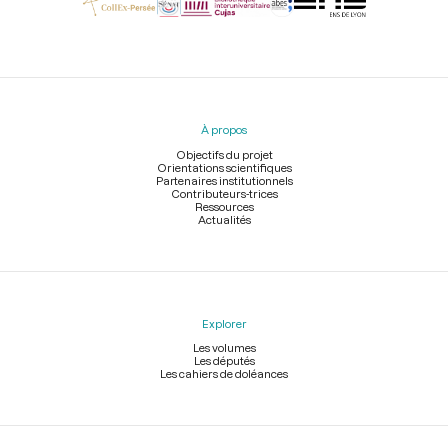
Menu
du
pied
À propos
de
page
Objectifs du projet
Orientations scientifiques
Partenaires institutionnels
Contributeurs-trices
Ressources
Actualités
Explorer
Les volumes
Les députés
Les cahiers de doléances