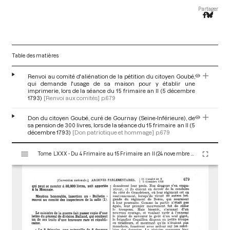
Partager
Table des matières
Renvoi au comité d'aliénation de la pétition du citoyen Goubé,
qui demande l'usage de sa maison pour y établir une
imprimerie, lors de la séance du 15 frimaire an II (5 décembre
1793)
[Renvoi aux comités]
p.679
Don du citoyen Goubé, curé de Gournay (Seine-Inférieure), de
sa pension de 300 livres, lors de la séance du 15 frimaire an II (5
décembre 1793)
[Don patriotique et hommage]
p.679
V
Tome LXXX - Du 4 Frimaire au 15 Frimaire an II (24 novembre au 5 Décembre 1793)
i
s
u
a
l
i
s
e