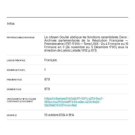
Infos
Le citoyen Goubé abdique les fonctions sacerdotales. Dans :
RÉFÉRENCE BIBLIOGRAPHIQUE
Archives parlementaires de la Révolution Française —
Première série (1787-1799) — Tome LXXX - Du 4 Frimaire au 15
Frimaire an II (24 novembre au 5 Décembre 1793)
, sous la
direction de Lodoïs Lataste. 1912. p. 679.
Français
LANGUE PRINCIPALE
1
NOMBRE DE PAGES
679
PREMIÈRE PAGE
679
DERNIÈRE PAGE
https://iiif.persee.fr/b0e2cf11-597c-427d-8ac7-
URI DU MANIFEST IIIF DU VOLUME
CONTENANT LE DOCUMENT
68bcc0acf13b/deff766b-e2ec-423b-8e2d-
12e38e836027/manifest
10 octobre 2024 à 18:14
MODIFIÉ LE