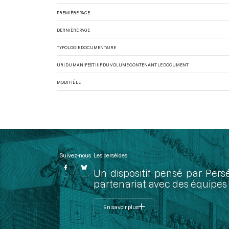
PREMIÈRE PAGE
DERNIÈRE PAGE
TYPOLOGIE DOCUMENTAIRE
URI DU MANIFEST IIIF DU VOLUME CONTENANT LE DOCUMENT
MODIFIÉ LE
Suivez-nous
Les perséides
Un dispositif pensé par Pers
partenariat avec des équipes 
En savoir plus