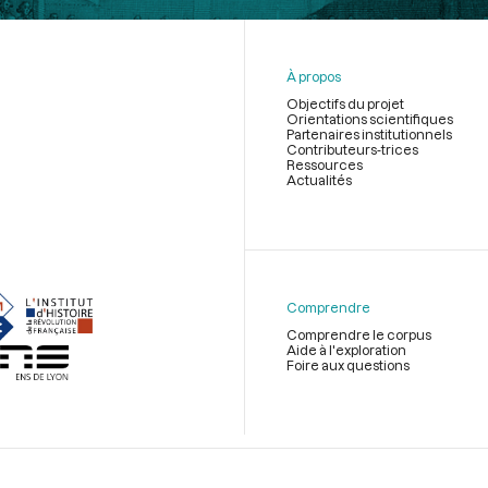
À propos
Objectifs du projet
Orientations scientifiques
Partenaires institutionnels
Contributeurs-trices
Ressources
Actualités
Menu
du
pied
de
Comprendre
page
Comprendre le corpus
Aide à l'exploration
Foire aux questions