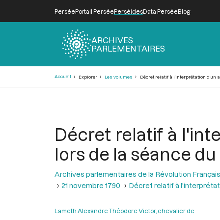
Persée
Portail Persée
Perséides
Data Persée
Blog
ARCHIVES
PARLEMENTAIRES
Fil
Accueil
Explorer
Les volumes
Décret relatif à l'interprétation d'un
d'Ariane
Décret relatif à l'in
lors de la séance d
Archives parlementaires de la Révolution Françai
21 novembre 1790
Décret relatif à l'interprét
Lameth Alexandre Théodore Victor, chevalier de