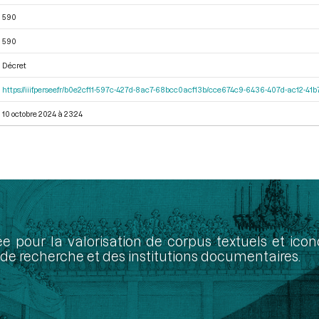
590
590
Décret
https://iiif.persee.fr/b0e2cf11-597c-427d-8ac7-68bcc0acf13b/cce674c9-6436-407d-ac12-4
10 octobre 2024 à 23:24
ée pour la valorisation de corpus textuels et ic
de recherche et des institutions documentaires.