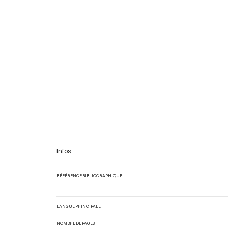
Infos
RÉFÉRENCE BIBLIOGRAPHIQUE
LANGUE PRINCIPALE
NOMBRE DE PAGES