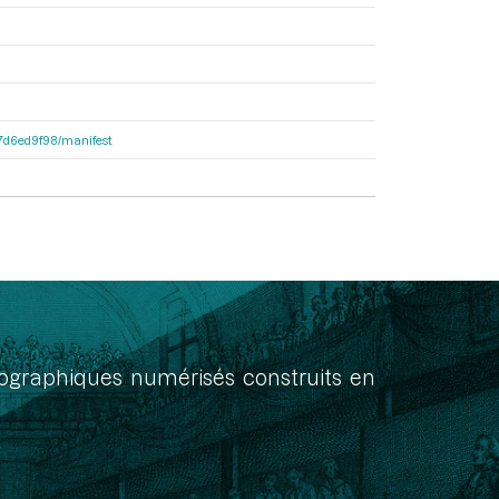
1b7d6ed9f98/manifest
onographiques numérisés construits en