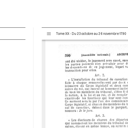
V
Tome XX - Du 23 octobre au 26 novembre 1790
i
s
u
a
l
i
s
e
u
r
M
i
r
a
d
o