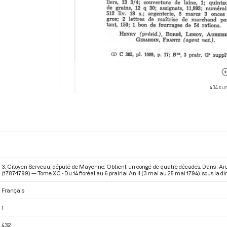
434 sur
3. Citoyen Serveau, député de Mayenne. Obtient un congé de quatre décades. Dans : Ar
(1787-1799) — Tome XC - Du 14 floréal au 6 prairial An II (3 mai au 25 mai 1794)
, sous la d
Français
1
432