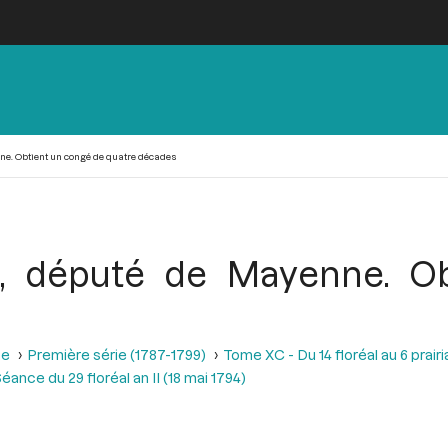
ne. Obtient un congé de quatre décades
u, député de Mayenne. O
se
Première série (1787-1799)
Tome XC - Du 14 floréal au 6 prairia
éance du 29 floréal an II (18 mai 1794)