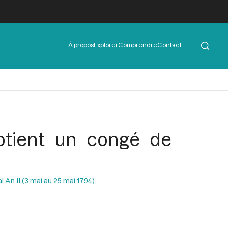
Rechercher
Menu
À propos
Explorer
Comprendre
Contact
de
l'en-
tête
btient un congé de
l An II (3 mai au 25 mai 1794)