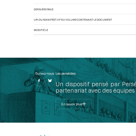
DERNIÈRE PAGE
URI DU MANIFEST IIIF DU VOLUME CONTENANT LE DOCUMENT
MODIFIÉ LE
Suivez-nous
Les perséides
Un dispositif pensé par Pers
partenariat avec des équipes 
En savoir plus