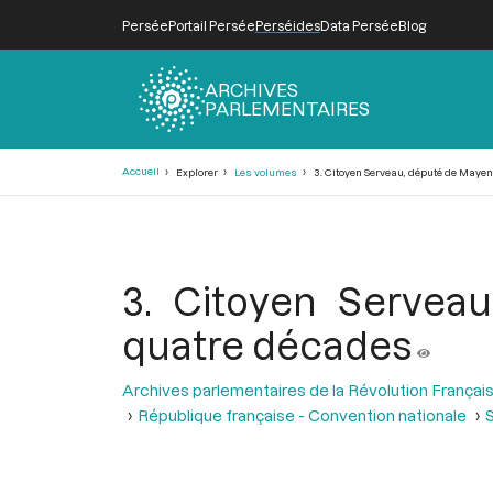
Persée
Portail Persée
Perséides
Data Persée
Blog
ARCHIVES
PARLEMENTAIRES
Fil
Accueil
Explorer
Les volumes
3. Citoyen Serveau, député de Mayen
d'Ariane
3. Citoyen Servea
quatre décades
Archives parlementaires de la Révolution Françai
République française - Convention nationale
S