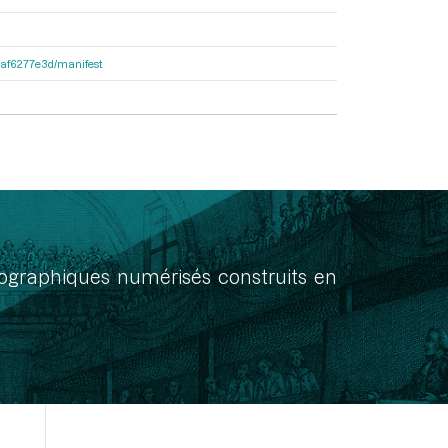
31af6277e3d/manifest
onographiques numérisés construits en