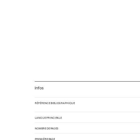
Infos
RÉFÉRENCE BIBLIOGRAPHIQUE
LANGUE PRINCIPALE
NOMBRE DE PAGES
PREMIÈRE PAGE