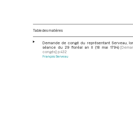
Table des matières
Demande de congé du représentant Serveau, lor
séance du 29 floréal an II (18 mai 1794)
[Dema
congés]
p.432
François Serveau