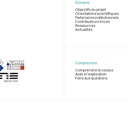
À propos
Objectifs du projet
Orientations scientifiques
Partenaires institutionnels
Contributeurs-trices
Ressources
Actualités
Menu
du
pied
de
Comprendre
page
Comprendre le corpus
Aide à l'exploration
Foire aux questions