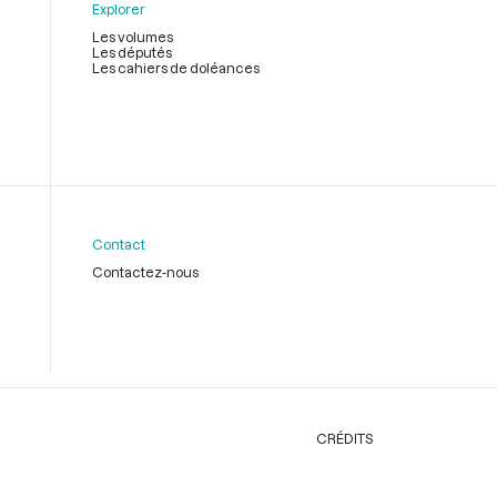
Explorer
Les volumes
Les députés
Les cahiers de doléances
Contact
Contactez-nous
CRÉDITS