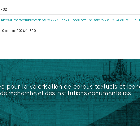
432
https://iiif.persee.fr/b0e2cf11-597c-427d-8ac7-68bcc0acf13b/8a9e7f27-a845-46d0-a283-d
10 octobre 2024 à 18:20
ée pour la valorisation de corpus textuels et ic
de recherche et des institutions documentaires.