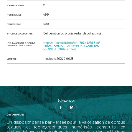
2
NOMBRE DE PAGES
499
PREMIÈRE PAGE
500
DERNIÈRE PAGE
Délibération ou procès verbal de collectivité
TYPOLOGIE DOCUMENTAIRE
https://iiif.persee.fr/b0e2cf11-597c-427d-8ac7-
URI DU MANIFEST IIIF DU VOLUME
CONTENANT LE DOCUMENT
68bcc0acf13b/66d69299-8154-4ed0-bef7-
5dc99854fb30/manifest
11 octobre 2024 à 00:28
MODIFIÉ LE
Suivez-nous
Les perséides
Un dispositif pensé par Persée pour la valorisation de corpus
textuels et iconographiques numérisés construits en
partenariat avec des équipes de recherche et des institutions