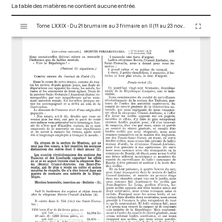
La table des matières ne contient aucune entrée.
V
Tome LXXIX - Du 21 brumaire au 3 frimaire an II (11 au 23 novembre 1793)
i
s
u
a
l
i
s
e
u
r
M
i
r
a
d
o
r