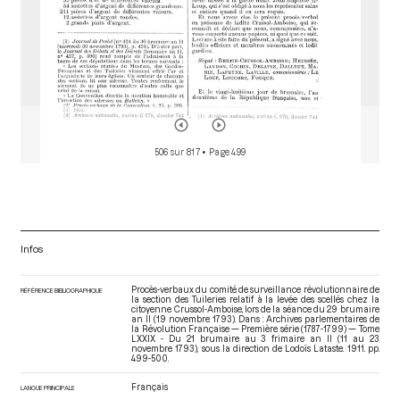
506 sur 817
• Page 499
Infos
Procès-verbaux du comité de surveillance révolutionnaire de
RÉFÉRENCE BIBLIOGRAPHIQUE
la section des Tuileries relatif à la levée des scellés chez la
citoyenne Crussol-Amboise, lors de la séance du 29 brumaire
an II (19 novembre 1793). Dans : Archives parlementaires de
la Révolution Française — Première série (1787-1799) — Tome
LXXIX - Du 21 brumaire au 3 frimaire an II (11 au 23
novembre 1793)
, sous la direction de Lodoïs Lataste. 1911. pp.
499-500.
Français
LANGUE PRINCIPALE