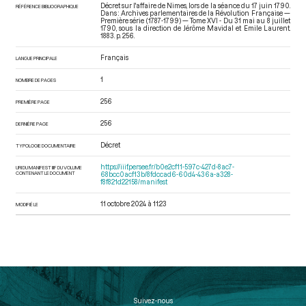
Décret sur l'affaire de Nimes, lors de la séance du 17 juin 1790.
RÉFÉRENCE BIBLIOGRAPHIQUE
Dans : Archives parlementaires de la Révolution Française —
Première série (1787-1799) — Tome XVI - Du 31 mai au 8 juillet
1790
, sous la direction de Jérôme Mavidal et Emile Laurent.
1883. p. 256.
Français
LANGUE PRINCIPALE
1
NOMBRE DE PAGES
256
PREMIÈRE PAGE
256
DERNIÈRE PAGE
Décret
TYPOLOGIE DOCUMENTAIRE
https://iiif.persee.fr/b0e2cf11-597c-427d-8ac7-
URI DU MANIFEST IIIF DU VOLUME
CONTENANT LE DOCUMENT
68bcc0acf13b/8fdccad6-60d4-436a-a328-
f8f821d22158/manifest
11 octobre 2024 à 11:23
MODIFIÉ LE
Suivez-nous