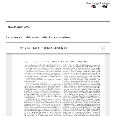
Télécharger
Partager
Table des matières
La table des matières ne contient aucune entrée.
V
Tome XVI - Du 31 mai au 8 juillet 1790
i
s
u
a
l
i
s
e
u
r
M
i
r
a