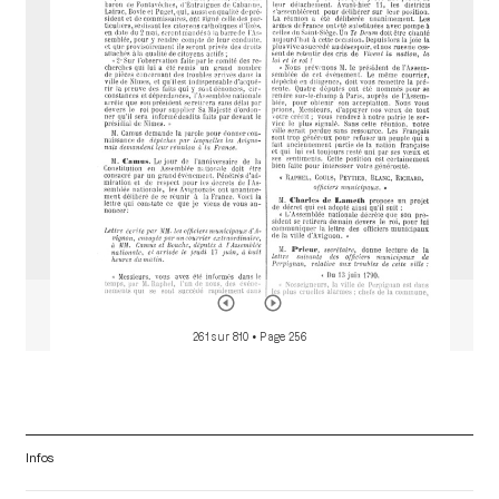
d
o
r
261 sur 810
• Page 256
Infos