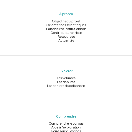
du
pied
À propos
de
page
Objectifs du projet
Orientations scientifiques
Partenaires institutionnels
Contributeurs-trices
Ressources
Actualités
Explorer
Les volumes
Les députés
Les cahiers de doléances
Comprendre
Comprendre le corpus
Aide à l'exploration
Foire aux questions