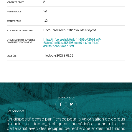
2
NOMBRE DE PAGES
141
PREMIÈRE PAGE
142
DERNIÈRE PAGE
Discours des députations ou de citoyens
TYPOLOGIE DOCUMENTAIRE
https://iiif.persee.fr/b0e2cf11-597c-427d-8ac7-
URI DU MANIFEST IIIF DU VOLUME
CONTENANT LE DOCUMENT
68bcc0acf13b/353598bc-e07b-4fbc-96b9-
d188fc31c6c3/manifest
11 octobre 2024 à 07:33
MODIFIÉ LE
Suivez-nous
Les perséides
Un dispositif pensé par Persée pour la valorisation de corpus
textuels et iconographiques numérisés construits en
partenariat avec des équipes de recherche et des institutions