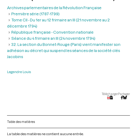
Archives parlementaires de la Révolution Française
Première série (1787-1799)
Tome CII - Du 1er au 12 frimaire an III (21 novembre au 2
décembre 1794)
République française - Convention nationale
Séance du 4 frimaire an III (24 novembre 1794)
32. La section du Bonnet-Rouge (Paris) vient manifester son
adhésion au décret qui suspend les séances de la société clés
Jacobins
Legendre Louis
Télécharger
Partager
Table des matières
La table des matières ne contient aucune entrée.