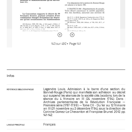
143 sur 492
• Page 141
Infos
Legendre Louis. Admission à la barre d'une section du
RÉFÉRENCE BIBLIOGRAPHIQUE
Bonnet-Rouge (Paris) qui manifeste son adhésion au décret
qui suspend les séances de la société clés Jacobins, lors de la
séance du 4 frimaire an III (24 novembre 1794). Dans :
Archives parlementaires de la Révolution Française —
Première série (1787-1799) — Tome CII - Du 1er au 12 frimaire
an III (21 novembre au 2 décembre 1794)
, sous la direction de
Corinne Gomez-Le Chevanton et Françoise Brunel. 2012. pp.
141-142.
Français
LANGUE PRINCIPALE