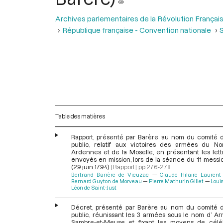
Archives parlementaires de la Révolution Françai
République française - Convention nationale
S
Table des matières
Rapport, présenté par Barère au nom du comité d
public, relatif aux victoires des armées du No
Ardennes et de la Moselle, en présentant les lett
envoyés en mission, lors de la séance du 11 messid
(29 juin 1794)
[Rapport]
pp.276-278
Bertrand Barrère de Vieuzac
Claude Hilaire Laurent
Bernard Guyton de Morveau
Pierre Mathurin Gillet
Loui
Léon de Saint-Just
Décret, présenté par Barère au nom du comité d
public, réunissant les 3 armées sous le nom d’ A
Sambre-et-Meuse et fixant les moyens de célé