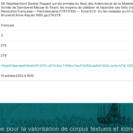
68. Représentant Barère. Rapport sur les armées du Nord, des Ardennes et de la Moselle.
Armée de Sambre-et-Meuse et fixant les moyens de célébrer et répandre ces faits d’ar
Révolution Française — Première série (1787-1799) — Tome XCII - Du 1er messidor au 20 mes
Brunel et Aline Alquier. 1980. pp. 276-278.
Français
3
276
278
https://iiif.persee.fr/b0e2cf11-597c-427d-8ac7-68bcc0acf13b/5bc4e6d3-b2b1-4a9a-b7b2-6
10 octobre 2024 à 18:22
ée pour la valorisation de corpus textuels et ic