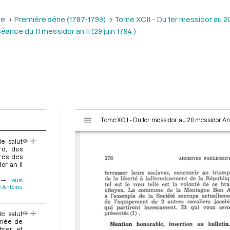
se
Première série (1787-1799)
Tome XCII - Du 1er messidor au 20 m
éance du 11 messidor an II (29 juin 1794 )
V
Tome XCII - Du 1er messidor au 20 messidor An II 
i
s
e salut
u
rd, des
a
res des
or an II
l
i
Louis
s Antoine
s
e
u
e salut
r
rmée de
brer et