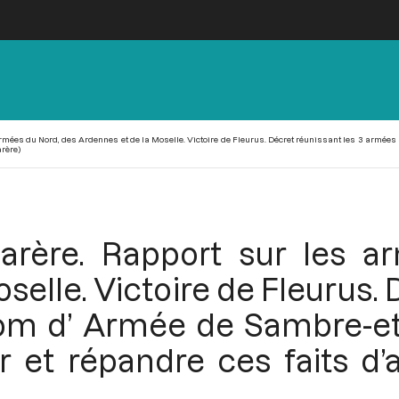
rmées du Nord, des Ardennes et de la Moselle. Victoire de Fleurus. Décret réunissant les 3 armées
arère)
arère. Rapport sur les 
selle. Victoire de Fleurus. 
om d’ Armée de Sambre-et-
 et répandre ces faits d’a