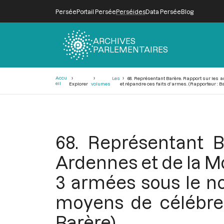
Persée
Portail Persée
Perséides
Data Persée
Blog
ARCHIVES
PARLEMENTAIRES
Fil
Accu
Les
68. Représentant Barère. Rapport sur les a
d'Ariane
eil
Explorer
volumes
et répandre ces faits d’armes. (Rapporteur : B
68. Représentant B
Ardennes et de la Mo
3 armées sous le n
moyens de célébrer
Barère)