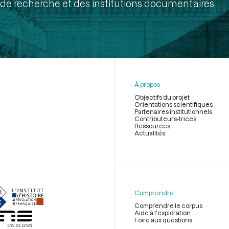
de recherche et des institutions documentaires.
À propos
Objectifs du projet
Orientations scientifiques
Partenaires institutionnels
Contributeurs-trices
Ressources
Actualités
Menu
du
pied
de
Comprendre
page
Comprendre le corpus
Aide à l'exploration
Foire aux questions