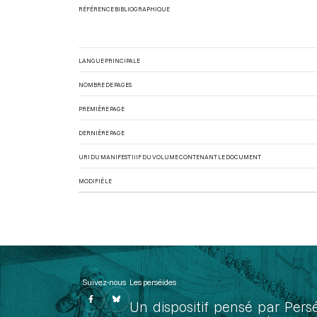
RÉFÉRENCE BIBLIOGRAPHIQUE
LANGUE PRINCIPALE
NOMBRE DE PAGES
PREMIÈRE PAGE
DERNIÈRE PAGE
URI DU MANIFEST IIIF DU VOLUME CONTENANT LE DOCUMENT
MODIFIÉ LE
Suivez-nous
Les perséides
Un dispositif pensé par Pers