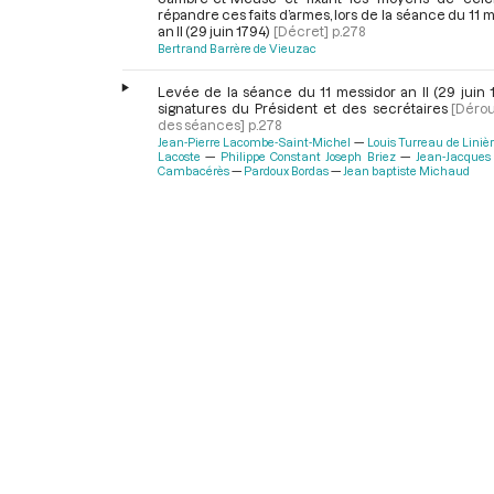
répandre ces faits d’armes, lors de la séance du 11 
an II (29 juin 1794)
[Décret]
p.278
Bertrand Barrère de Vieuzac
Levée de la séance du 11 messidor an II (29 juin 
signatures du Président et des secrétaires
[Déro
des séances]
p.278
Jean-Pierre Lacombe-Saint-Michel
Louis Turreau de Liniè
Lacoste
Philippe Constant Joseph Briez
Jean-Jacques 
Cambacérès
Pardoux Bordas
Jean baptiste Michaud