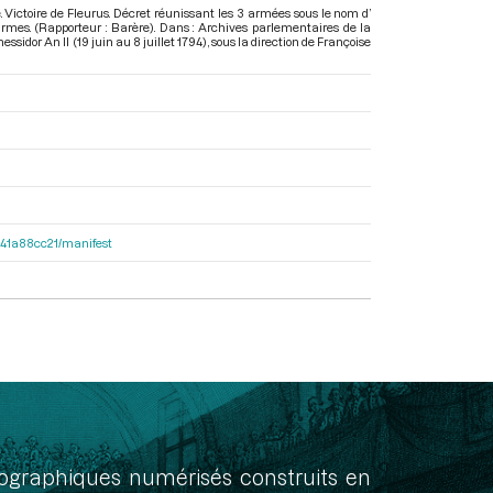
 Victoire de Fleurus. Décret réunissant les 3 armées sous le nom d’
mes. (Rapporteur : Barère). Dans : Archives parlementaires de la
sidor An II (19 juin au 8 juillet 1794)
, sous la direction de Françoise
9541a88cc21/manifest
onographiques numérisés construits en