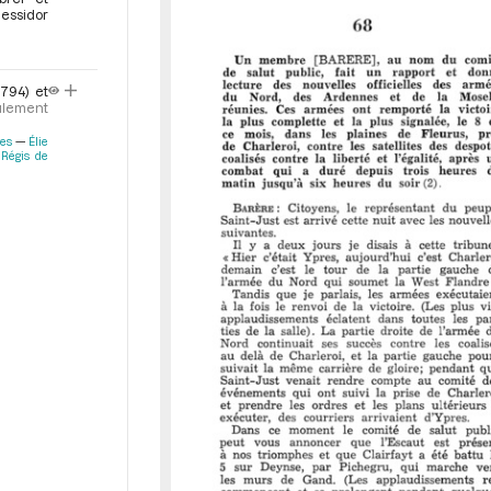
M
messidor
i
r
a
1794) et
d
ulement
o
r
res
Élie
Régis de