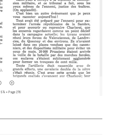
 574
• Page 276