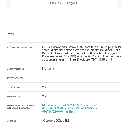
120 sur 476
• Page 115
Infos
45. La Convention renvoie au comité de Salut public les
RÉFÉRENCE BIBLIOGRAPHIQUE
observations des canonniers des ateliers des Invalides (Paris).
Dans : Archives parlementaires de la Révolution Française —
Première série (1787-1799) — Tome XCIX - Du 18 vendémiaire
au 2 brumaire an III (9 au 23 octobre 1794)
. 1995. p. 115.
Français
LANGUE PRINCIPALE
1
NOMBRE DE PAGES
115
PREMIÈRE PAGE
115
DERNIÈRE PAGE
https://iiif.persee.fr/b0e2cf11-597c-427d-8ac7-
URI DU MANIFEST IIIF DU VOLUME
CONTENANT LE DOCUMENT
68bcc0acf13b/8cad94a3-a91a-4f09-92cb-
65e46c422660/manifest
10 octobre 2024 à 18:31
MODIFIÉ LE