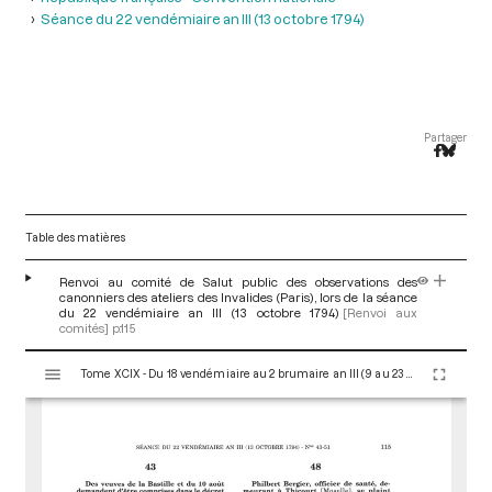
Séance du 22 vendémiaire an III (13 octobre 1794)
Partager
Table des matières
Renvoi au comité de Salut public des observations des
canonniers des ateliers des Invalides (Paris), lors de la séance
du 22 vendémiaire an III (13 octobre 1794)
[Renvoi aux
comités]
p.115
V
Tome XCIX - Du 18 vendémiaire au 2 brumaire an III (9 au 23 octobre 1794)
i
s
u
a
l
i