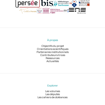
Menu
du
pied
À propos
de
page
Objectifs du projet
Orientations scientifiques
Partenaires institutionnels
Contributeurs-trices
Ressources
Actualités
Explorer
Les volumes
Les députés
Les cahiers de doléances