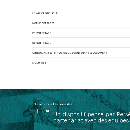
LANGUE PRINCIPALE
NOMBRE DE PAGES
PREMIÈRE PAGE
DERNIÈRE PAGE
URI DU MANIFEST IIIF DU VOLUME CONTENANT LE DOCUMENT
MODIFIÉ LE
Suivez-nous
Les perséides
Un dispositif pensé par Pers
partenariat avec des équipes 