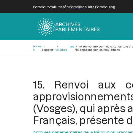
Persée
Portail Persée
Perséides
Data Persée
Blog
ARCHIVES
PARLEMENTAIRES
Fil
Accue
Les
15. Renvoi aux comités d’Agriculture et
d'Ariane
il
Explorer
volumes
réclamations sur les réquisitions
15. Renvoi aux c
approvisionnements
(Vosges), qui après 
Français, présente d
Archives parlementaires de la Révolution Françai