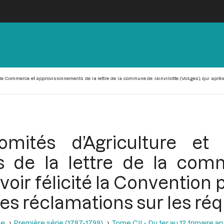
 de Commerce et approvisionnements de la lettre de la commune de Jainvillotte (Vosges), qui après
omités d’Agriculture 
 de la lettre de la comm
avoir félicité la Convention
es réclamations sur les réq
se
Première série (1787-1799)
Tome CII - Du 1er au 12 frimaire a