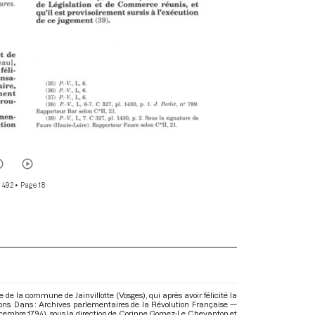
r 492
• Page 18
de la commune de Jainvillotte (Vosges), qui après avoir félicité la
ions. Dans : Archives parlementaires de la Révolution Française —
décembre 1794)
, sous la direction de Corinne Gomez-Le Chevanton et