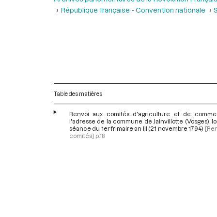
République française - Convention nationale
S
Table des matières
Renvoi aux comités d'agriculture et de comm
l'adresse de la commune de Jainvillotte (Vosges), lo
séance du 1er frimaire an III (21 novembre 1794)
[Re
comités]
p.18