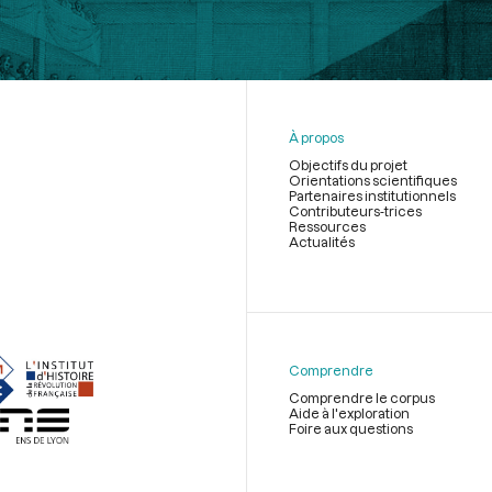
À propos
Objectifs du projet
Orientations scientifiques
Partenaires institutionnels
Contributeurs-trices
Ressources
Actualités
Menu
du
pied
de
Comprendre
page
Comprendre le corpus
Aide à l'exploration
Foire aux questions