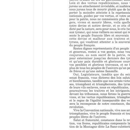
r
a
d
o
r