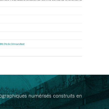
188fc31c6c3/manifest
onographiques numérisés construits en