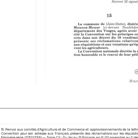
20 su
15. Renvoi aux comités d’Agriculture et de Commerce et approvisionnements de la lettre 
Convention pour son adresse aux Français, présente des réclamations sur les réquisit
Première série (1787-1799) — Tome CII - Du 1er au 12 frimaire an III (21 novembre au 2 