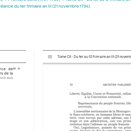
éance du 1er frimaire an III (21 novembre 1794)
V
Tome CII - Du 1er au 12 frimaire an III (21 nov
i
s
erce de
u
rs de la
a
nvoi aux
l
i
s
e
u
r
M
i