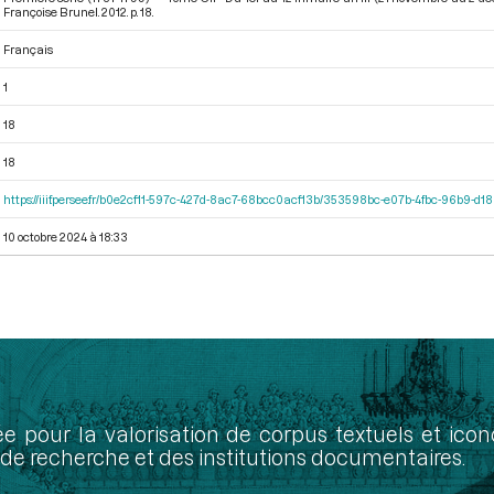
Françoise Brunel. 2012. p. 18.
Français
1
18
18
https://iiif.persee.fr/b0e2cf11-597c-427d-8ac7-68bcc0acf13b/353598bc-e07b-4fbc-96b9-d
10 octobre 2024 à 18:33
ée pour la valorisation de corpus textuels et ic
de recherche et des institutions documentaires.