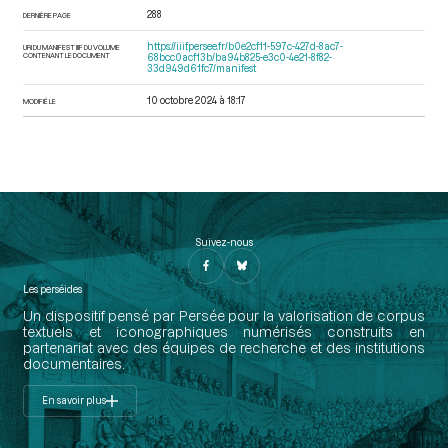
288
DERNIÈRE PAGE
https://iiif.persee.fr/b0e2cf11-597c-427d-8ac7-
URI DU MANIFEST IIIF DU VOLUME
CONTENANT LE DOCUMENT
68bcc0acf13b/ba94b825-e3c0-4e21-8f82-
33d949d61fc7/manifest
10 octobre 2024 à 18:17
MODIFIÉ LE
Suivez-nous
Les perséides
Un dispositif pensé par Persée pour la valorisation de corpus
textuels et iconographiques numérisés construits en
partenariat avec des équipes de recherche et des institutions
documentaires.
En savoir plus