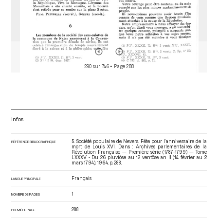
290 sur 746
• Page 288
Infos
5. Société populaire de Nevers. Fête pour l’anniversaire de la
RÉFÉRENCE BIBLIOGRAPHIQUE
mort de Louis XVI. Dans : Archives parlementaires de la
Révolution Française — Première série (1787-1799) — Tome
LXXXV - Du 26 pluviôse au 12 ventôse an II (14 février au 2
mars 1794)
. 1964. p. 288.
Français
LANGUE PRINCIPALE
1
NOMBRE DE PAGES
288
PREMIÈRE PAGE