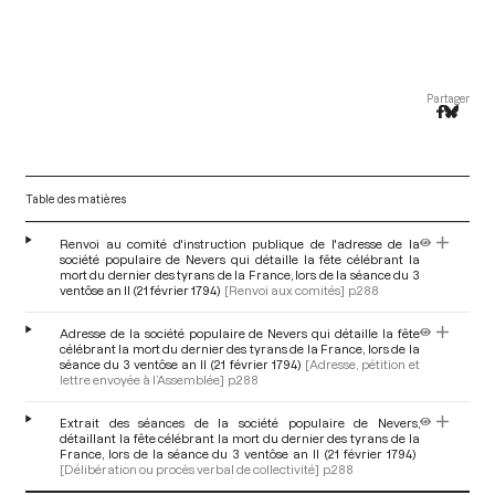
Partager
Table des matières
Renvoi au comité d'instruction publique de l'adresse de la
société populaire de Nevers qui détaille la fête célébrant la
mort du dernier des tyrans de la France, lors de la séance du 3
ventôse an II (21 février 1794)
[Renvoi aux comités]
p.288
Adresse de la société populaire de Nevers qui détaille la fête
célébrant la mort du dernier des tyrans de la France, lors de la
séance du 3 ventôse an II (21 février 1794)
[Adresse, pétition et
lettre envoyée à l’Assemblée]
p.288
Extrait des séances de la société populaire de Nevers,
détaillant la fête célébrant la mort du dernier des tyrans de la
France, lors de la séance du 3 ventôse an II (21 février 1794)
[Délibération ou procès verbal de collectivité]
p.288