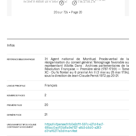
20 sur 724
• Page 20
Infos
31. Agent national de Montluel. Procès-verbal de la
RÉFÉRENCE BIBLIOGRAPHIQUE
réorganisation du conseil général. Témoignage favorable au
représentant Albitte. Dans : Archives parlementaires de la
Révolution Française — Première série (1787-1799) — Tome
XC - Du 14 floréal au 6 prairial An II (3 mai au 25 mai 1794)
,
sous la direction de Jean-Claude Perrot. 1972. pp. 20-21.
Français
LANGUE PRINCIPALE
2
NOMBRE DE PAGES
20
PREMIÈRE PAGE
21
DERNIÈRE PAGE
https://iiif.persee.fr/b0e2cf11-597c-427d-8ac7-
URI DU MANIFEST IIIF DU VOLUME
CONTENANT LE DOCUMENT
68bcc0acf13b/8a9e7f27-a845-46d0-a283-
d31af6277e3d/manifest