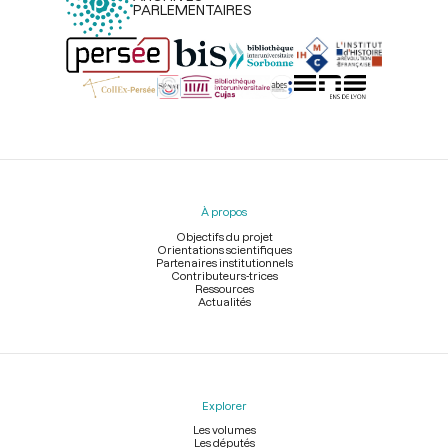
PARLEMENTAIRES
Menu
du
pied
À propos
de
page
Objectifs du projet
Orientations scientifiques
Partenaires institutionnels
Contributeurs-trices
Ressources
Actualités
Explorer
Les volumes
Les députés