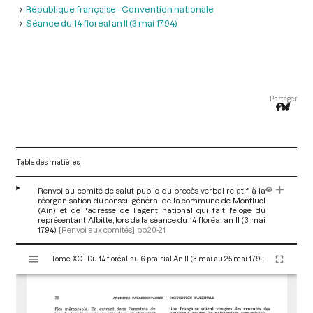
République française - Convention nationale
Séance du 14 floréal an II (3 mai 1794)
Partager
Table des matières
Renvoi au comité de salut public du procès-verbal relatif à la
réorganisation du conseil-général de la commune de Montluel
(Ain) et de l'adresse de l'agent national qui fait l'éloge du
représentant Albitte, lors de la séance du 14 floréal an II (3 mai
1794)
[Renvoi aux comités]
pp.20-21
V
Tome XC - Du 14 floréal au 6 prairial An II (3 mai au 25 mai 1794)
i
s
u
a