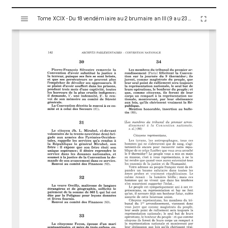
V
Tome XCIX - Du 18 vendémiaire au 2 brumaire an III (9 au 23 octobre 1794)
i
s
u
a
l
i
s
e
u
r
M
i
r
a
d
o
r