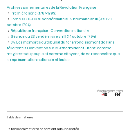
Archives parlementaires de la Révolution Française
Première série (1787-1799)
Tome XCIX - Du 18 vendémiaire au 2 brumaire an III (9 au 23
octobre 1794)
République française - Convention nationale
Séance du 23 vendémiaire an III (14 octobre 1794)
34. Les membres du tribunal du 1er arrondissement de Paris
félicitent la Convention sur le 9 thermidor et jurent, comme
magistrats du peuple et comme citoyens, de ne reconnaître que
la représentation nationale et les lois
Télécharger
Partager
Table des matières
La table des matières ne contient aucune entrée.