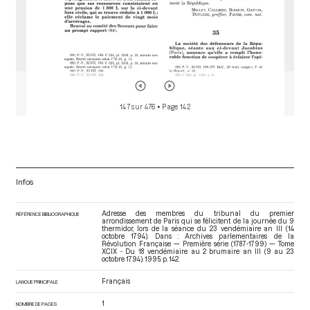
147 sur 476
• Page 142
Infos
Adresse des membres du tribunal du premier
RÉFÉRENCE BIBLIOGRAPHIQUE
arrondissement de Paris qui se félicitent de la journée du 9
thermidor, lors de la séance du 23 vendémiaire an III (14
octobre 1794). Dans : Archives parlementaires de la
Révolution Française — Première série (1787-1799) — Tome
XCIX - Du 18 vendémiaire au 2 brumaire an III (9 au 23
octobre 1794)
. 1995. p. 142.
Français
LANGUE PRINCIPALE
1
NOMBRE DE PAGES