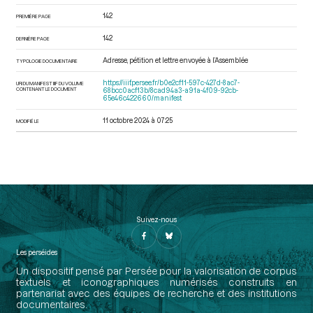
142
PREMIÈRE PAGE
142
DERNIÈRE PAGE
Adresse, pétition et lettre envoyée à l’Assemblée
TYPOLOGIE DOCUMENTAIRE
https://iiif.persee.fr/b0e2cf11-597c-427d-8ac7-
URI DU MANIFEST IIIF DU VOLUME
CONTENANT LE DOCUMENT
68bcc0acf13b/8cad94a3-a91a-4f09-92cb-
65e46c422660/manifest
11 octobre 2024 à 07:25
MODIFIÉ LE
Suivez-nous
Les perséides
Un dispositif pensé par Persée pour la valorisation de corpus
textuels et iconographiques numérisés construits en
partenariat avec des équipes de recherche et des institutions
documentaires.