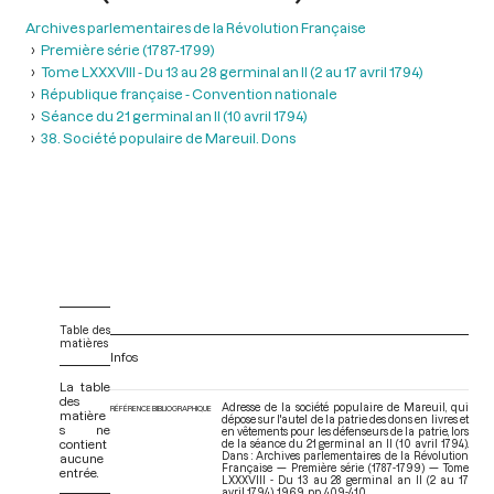
Archives parlementaires de la Révolution Française
Première série (1787-1799)
Tome LXXXVIII - Du 13 au 28 germinal an II (2 au 17 avril 1794)
République française - Convention nationale
Séance du 21 germinal an II (10 avril 1794)
38. Société populaire de Mareuil. Dons
Table des
matières
Infos
La table
des
Adresse de la société populaire de Mareuil, qui
RÉFÉRENCE BIBLIOGRAPHIQUE
matière
dépose sur l'autel de la patrie des dons en livres et
s ne
en vêtements pour les défenseurs de la patrie, lors
contient
de la séance du 21 germinal an II (10 avril 1794).
Dans : Archives parlementaires de la Révolution
aucune
Française — Première série (1787-1799) — Tome
entrée.
LXXXVIII - Du 13 au 28 germinal an II (2 au 17
avril 1794)
. 1969. pp. 409-410.