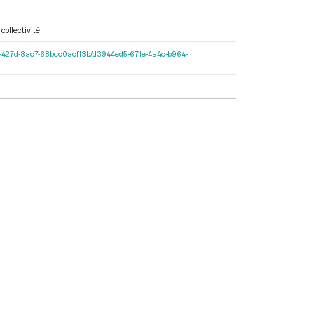
collectivité
-597c-427d-8ac7-68bcc0acf13b/d3944ed5-671e-4a4c-b964-