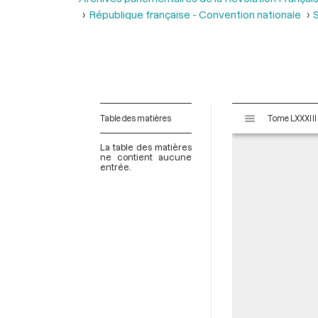
République française - Convention nationale
S
V
Table des matières
i
s
La table des matières
u
ne contient aucune
entrée.
a
l
i
s
e
u
r
M
i
r