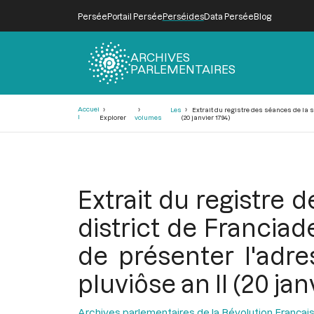
Persée
Portail Persée
Perséides
Data Persée
Blog
ARCHIVES
PARLEMENTAIRES
Fil
Accuei
Les
Extrait du registre des séances de la s
d'Ariane
l
Explorer
volumes
(20 janvier 1794)
Extrait du registre d
district de Francia
de présenter l'adre
pluviôse an II (20 jan
Archives parlementaires de la Révolution Françai