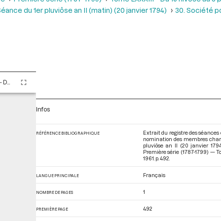
éance du 1er pluviôse an II (matin) (20 janvier 1794)
30. Société po
Tome LXXXIII - Du 16 nivôse au 8 pluviôse An II (5 au 27 janvier 1794)
Infos
Extrait du registre des séances d
RÉFÉRENCE BIBLIOGRAPHIQUE
nomination des membres chargés
pluviôse an II (20 janvier 17
Première série (1787-1799) — To
1961. p. 492.
Français
LANGUE PRINCIPALE
1
NOMBRE DE PAGES
492
PREMIÈRE PAGE