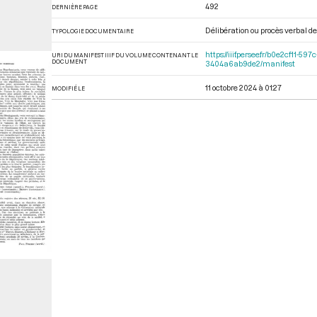
492
DERNIÈRE PAGE
Délibération ou procès verbal de 
TYPOLOGIE DOCUMENTAIRE
https://iiif.persee.fr/b0e2cf11
URI DU MANIFEST IIIF DU VOLUME CONTENANT LE
DOCUMENT
3404a6ab9de2/manifest
11 octobre 2024 à 01:27
MODIFIÉ LE