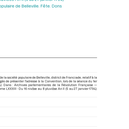
pulaire de Belleville. Fête. Dons
e la société populaire de Belleville, district de Franciade, relatif à la
 de présenter l'adresse à la Convention, lors de la séance du 1er
94). Dans : Archives parlementaires de la Révolution Française —
me LXXXIII - Du 16 nivôse au 8 pluviôse An II (5 au 27 janvier 1794)
.