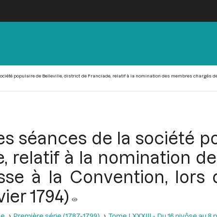
ociété populaire de Belleville, district de Franciade, relatif à la nomination des membres chargés de
es séances de la société po
de, relatif à la nomination
sse à la Convention, lors
vier 1794)
se
Première série (1787-1799)
Tome LXXXIII - Du 16 nivôse au 8 pl