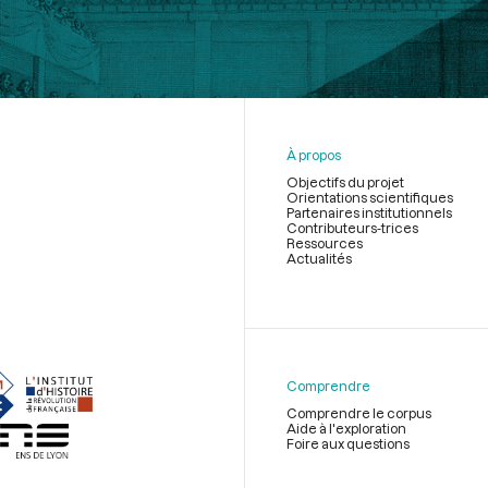
À propos
Objectifs du projet
Orientations scientifiques
Partenaires institutionnels
Contributeurs-trices
Ressources
Actualités
Menu
du
pied
de
Comprendre
page
Comprendre le corpus
Aide à l'exploration
Foire aux questions