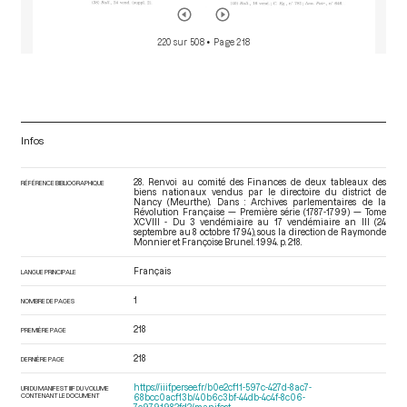
220 sur 508
• Page 218
Infos
28. Renvoi au comité des Finances de deux tableaux des
RÉFÉRENCE BIBLIOGRAPHIQUE
biens nationaux vendus par le directoire du district de
Nancy (Meurthe). Dans : Archives parlementaires de la
Révolution Française — Première série (1787-1799) — Tome
XCVIII - Du 3 vendémiaire au 17 vendémiaire an III (24
septembre au 8 octobre 1794)
, sous la direction de Raymonde
Monnier et Françoise Brunel. 1994. p. 218.
Français
LANGUE PRINCIPALE
1
NOMBRE DE PAGES
218
PREMIÈRE PAGE
218
DERNIÈRE PAGE
https://iiif.persee.fr/b0e2cf11-597c-427d-8ac7-
URI DU MANIFEST IIIF DU VOLUME
CONTENANT LE DOCUMENT
68bcc0acf13b/40b6c3bf-44db-4c4f-8c06-