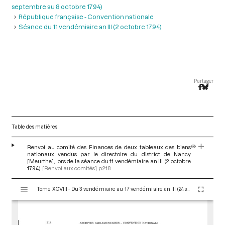
septembre au 8 octobre 1794)
République française - Convention nationale
Séance du 11 vendémiaire an III (2 octobre 1794)
Partager
Table des matières
Renvoi au comité des Finances de deux tableaux des biens
nationaux vendus par le directoire du district de Nancy
[Meurthe], lors de la séance du 11 vendémiaire an III (2 octobre
1794)
[Renvoi aux comités]
p.218
V
Tome XCVIII - Du 3 vendémiaire au 17 vendémiaire an III (24 septembre au 8 octobre 1794)
i
s
u
a