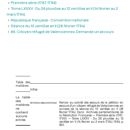
Première série (1787-1799)
Tome LXXXV - Du 26 pluviôse au 12 ventôse an II (14 février au 2
mars 1794)
République française - Convention nationale
Séance du 10 ventôse an II (28 février 1794)
86. Citoyen réfugié de Valenciennes. Demande un secours
Table des
matières
Infos
La table
des
Renvoi au comité des secours de la pétition en
RÉFÉRENCE BIBLIOGRAPHIQUE
matières
secours d'un citoyen réfugié de Valenciennes, en
ne
annexe de la séance du 10 ventôse an II (28
contient
février 1794). Dans : Archives parlementaires de
la Révolution Française — Première série (1787-
aucune
1799) — Tome LXXXV - Du 26 pluviôse au 12
entrée.
ventôse an II (14 février au 2 mars 1794)
. 1964. p.
580.
V