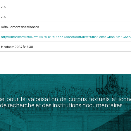
755
755
Déroulement des séances
https://iiif.persee.fr/b0e2cf11-597c-427d-8ac7-68bcc0acf13b/bf76fbe8-ebcd-4bae-8d18-45
11 octobre 2024 à 16:38
ée pour la valorisation de corpus textuels et ic
de recherche et des institutions documentaires.