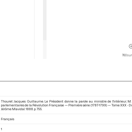
760 sur
Thouret Jacques Guillaume. Le Président donne la parole au ministre de l'intérieur, M. 
parlementaires de la Révolution Française — Première série (1787-1799) — Tome XXX - D
Jérôme Mavidal. 1888. p. 755.
Français
1