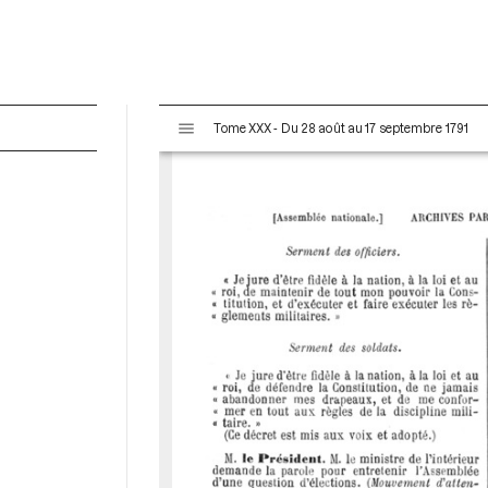
V
Tome XXX - Du 28 août au 17 septembre 1791
i
s
u
a
l
i
s
e
u
r
M
i
r
a
d
o