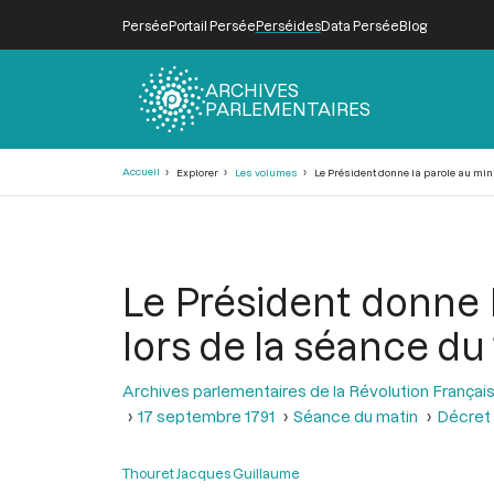
Persée
Portail Persée
Perséides
Data Persée
Blog
ARCHIVES
PARLEMENTAIRES
Fil
Accueil
Explorer
Les volumes
Le Président donne la parole au minis
d'Ariane
Le Président donne la
lors de la séance du
Archives parlementaires de la Révolution Françai
17 septembre 1791
Séance du matin
Décret 
Thouret Jacques Guillaume