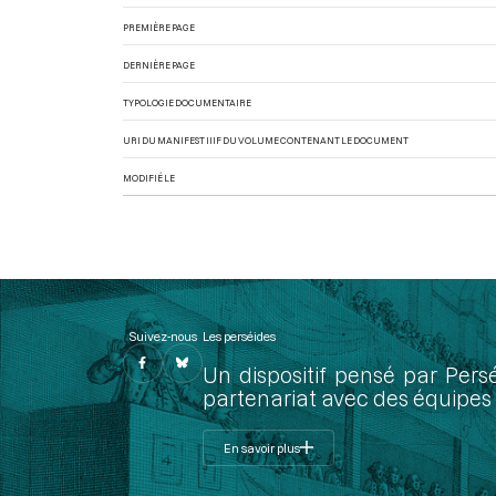
PREMIÈRE PAGE
DERNIÈRE PAGE
TYPOLOGIE DOCUMENTAIRE
URI DU MANIFEST IIIF DU VOLUME CONTENANT LE DOCUMENT
MODIFIÉ LE
Suivez-nous
Les perséides
Un dispositif pensé par Pers
partenariat avec des équipes 
En savoir plus