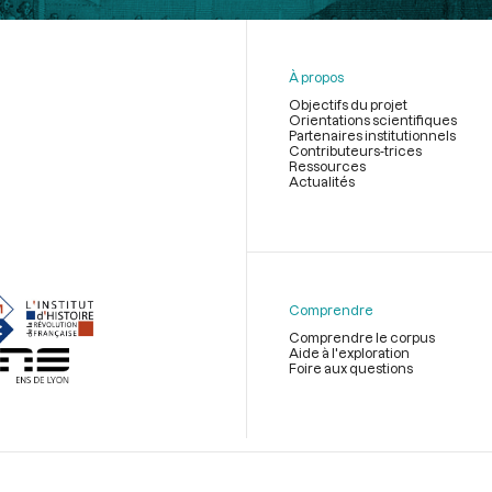
À propos
Objectifs du projet
Orientations scientifiques
Partenaires institutionnels
Contributeurs-trices
Ressources
Actualités
Menu
du
pied
de
Comprendre
page
Comprendre le corpus
Aide à l'exploration
Foire aux questions