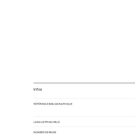
Infos
RÉFÉRENCE BIBLIOGRAPHIQUE
LANGUE PRINCIPALE
NOMBRE DE PAGES