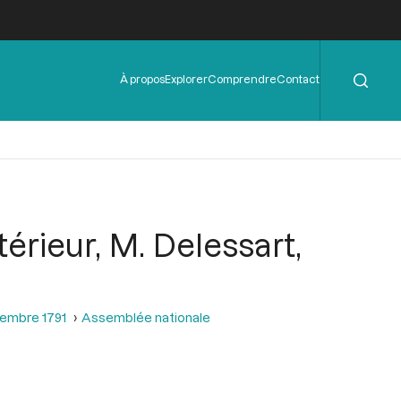
Rechercher
Menu
À propos
Explorer
Comprendre
Contact
de
l'en-
tête
térieur, M. Delessart,
tembre 1791
Assemblée nationale