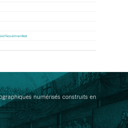
de44074cc4/manifest
onographiques numérisés construits en