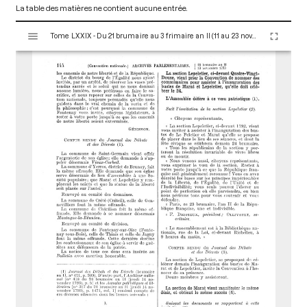
La table des matières ne contient aucune entrée.
V
Tome LXXIX - Du 21 brumaire au 3 frimaire an II (11 au 23 novembre 1793)
i
s
u
a
l
i
s
e
u
r
M
i
r
a
d
o
r