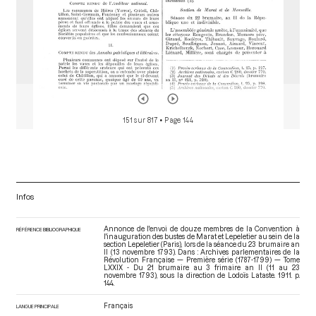
151 sur 817
• Page 144
Infos
Annonce de l'envoi de douze membres de la Convention à
RÉFÉRENCE BIBLIOGRAPHIQUE
l'inauguration des bustes de Marat et Lepeletier au sein de la
section Lepeletier (Paris), lors de la séance du 23 brumaire an
II (13 novembre 1793). Dans : Archives parlementaires de la
Révolution Française — Première série (1787-1799) — Tome
LXXIX - Du 21 brumaire au 3 frimaire an II (11 au 23
novembre 1793)
, sous la direction de Lodoïs Lataste. 1911. p.
144.
Français
LANGUE PRINCIPALE