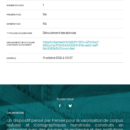
1
NOMBRE DE PAGES
144
PREMIÈRE PAGE
144
DERNIÈRE PAGE
Déroulement des séances
TYPOLOGIE DOCUMENTAIRE
https://iiif.persee.fr/b0e2cf11-597c-427d-8ac7-
URI DU MANIFEST IIIF DU VOLUME
CONTENANT LE DOCUMENT
68bcc0acf13b/66d69299-8154-4ed0-bef7-
5dc99854fb30/manifest
11 octobre 2024 à 00:07
MODIFIÉ LE
Suivez-nous
Les perséides
Un dispositif pensé par Persée pour la valorisation de corpus
textuels et iconographiques numérisés construits en
partenariat avec des équipes de recherche et des institutions