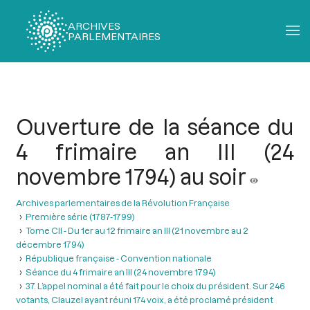
ARCHIVES
PARLEMENTAIRES
Fil
d'Ariane
Ouverture de la séance du
4 frimaire an III (24
novembre 1794) au soir
Archives parlementaires de la Révolution Française
Première série (1787-1799)
Tome CII - Du 1er au 12 frimaire an III (21 novembre au 2
décembre 1794)
République française - Convention nationale
Séance du 4 frimaire an III (24 novembre 1794)
37. L’appel nominal a été fait pour le choix du président. Sur 246
votants, Clauzel ayant réuni 174 voix, a été proclamé président