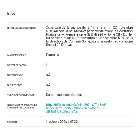
Infos
Ouverture de la séance du 4 frimaire an III (24 novembre
RÉFÉRENCE BIBLIOGRAPHIQUE
1794) au soir. Dans : Archives parlementaires de la Révolution
Française — Première série (1787-1799) — Tome CII - Du 1er
au 12 frimaire an III (21 novembre au 2 décembre 1794)
, sous
la direction de Corinne Gomez-Le Chevanton et Françoise
Brunel. 2012. p. 144.
Français
LANGUE PRINCIPALE
1
NOMBRE DE PAGES
144
PREMIÈRE PAGE
144
DERNIÈRE PAGE
Déroulement des séances
TYPOLOGIE DOCUMENTAIRE
https://iiif.persee.fr/b0e2cf11-597c-427d-8ac7-
URI DU MANIFEST IIIF DU VOLUME
CONTENANT LE DOCUMENT
68bcc0acf13b/353598bc-e07b-4fbc-96b9-
d188fc31c6c3/manifest
11 octobre 2024 à 07:33
MODIFIÉ LE