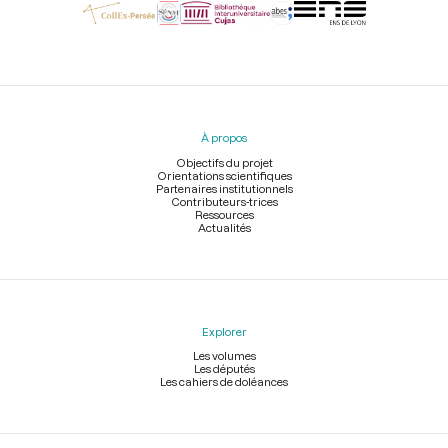
Menu
du
pied
À propos
de
page
Objectifs du projet
Orientations scientifiques
Partenaires institutionnels
Contributeurs-trices
Ressources
Actualités
Explorer
Les volumes
Les députés
Les cahiers de doléances