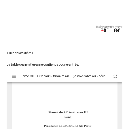
Télécharger
Partager
Table des matières
La table des matières ne contient aucune entrée.
V
Tome CII - Du 1er au 12 frimaire an III (21 novembre au 2 décembre 1794)
i
s
u
a
l
i
s
e
u
r