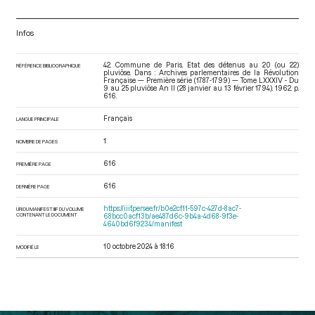
Infos
42. Commune de Paris. Etat des détenus au 20 (ou 22)
RÉFÉRENCE BIBLIOGRAPHIQUE
pluviôse. Dans : Archives parlementaires de la Révolution
Française — Première série (1787-1799) — Tome LXXXIV - Du
9 au 25 pluviôse An II (28 janvier au 13 février 1794)
. 1962. p.
616.
Français
LANGUE PRINCIPALE
1
NOMBRE DE PAGES
616
PREMIÈRE PAGE
616
DERNIÈRE PAGE
https://iiif.persee.fr/b0e2cf11-597c-427d-8ac7-
URI DU MANIFEST IIIF DU VOLUME
CONTENANT LE DOCUMENT
68bcc0acf13b/ae487d6c-9b4a-4d68-9f3e-
4640bd6f9234/manifest
10 octobre 2024 à 18:16
MODIFIÉ LE