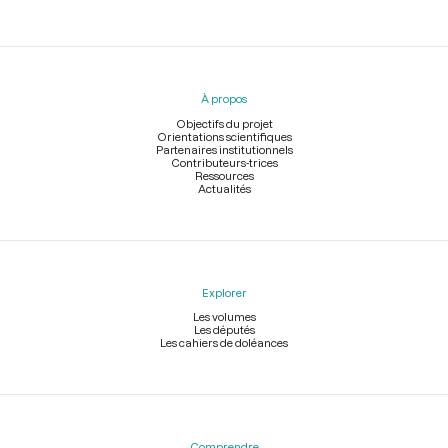
Menu
du
pied
À propos
de
page
Objectifs du projet
Orientations scientifiques
Partenaires institutionnels
Contributeurs-trices
Ressources
Actualités
Explorer
Les volumes
Les députés
Les cahiers de doléances
Comprendre