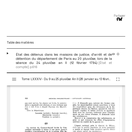
Partager
Table des matières
État des détenus dans les maisons de justice, d'arrêt et de
détention du département de Paris au 20 pluviôse, lors de la
séance du 24 pluviôse an II (12 février 1794)
[État et
compte]
p.616
V
Tome LXXXIV - Du 9 au 25 pluviôse An II (28 janvier au 13 février 1794)
i
s
u
a
l
i
s
e
u
r