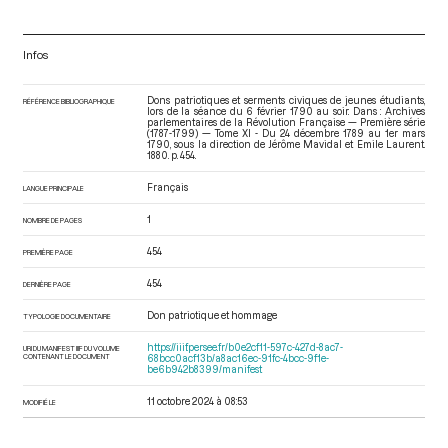
Infos
Dons patriotiques et serments civiques de jeunes étudiants,
RÉFÉRENCE BIBLIOGRAPHIQUE
lors de la séance du 6 février 1790 au soir. Dans : Archives
parlementaires de la Révolution Française — Première série
(1787-1799) — Tome XI - Du 24 décembre 1789 au 1er mars
1790
, sous la direction de Jérôme Mavidal et Emile Laurent.
1880. p. 454.
Français
LANGUE PRINCIPALE
1
NOMBRE DE PAGES
454
PREMIÈRE PAGE
454
DERNIÈRE PAGE
Don patriotique et hommage
TYPOLOGIE DOCUMENTAIRE
https://iiif.persee.fr/b0e2cf11-597c-427d-8ac7-
URI DU MANIFEST IIIF DU VOLUME
CONTENANT LE DOCUMENT
68bcc0acf13b/a8ac16ec-91fc-4bcc-9f1e-
be6b942b8399/manifest
11 octobre 2024 à 08:53
MODIFIÉ LE