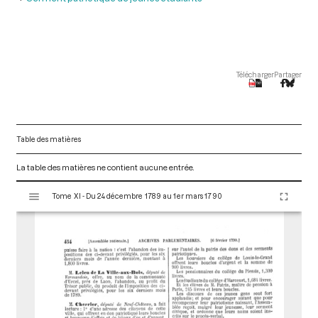
Télécharger
Partager
Table des matières
La table des matières ne contient aucune entrée.
V
Tome XI - Du 24 décembre 1789 au 1er mars 1790
i
s
u
a
l
i
s
e
u