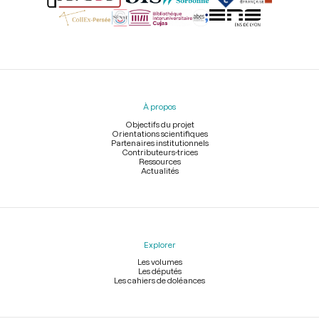
Menu
du
pied
À propos
de
page
Objectifs du projet
Orientations scientifiques
Partenaires institutionnels
Contributeurs-trices
Ressources
Actualités
Explorer
Les volumes
Les députés
Les cahiers de doléances