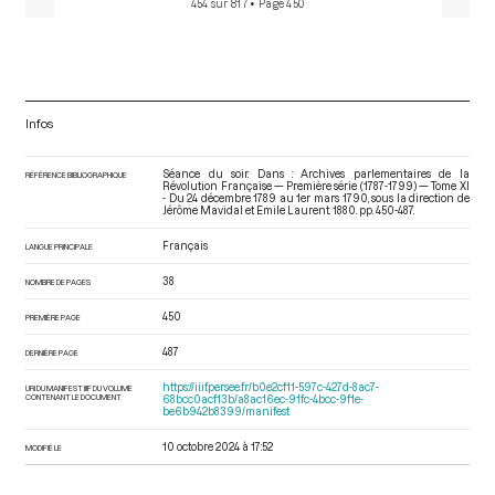
454 sur 817
• Page 450
Infos
Séance du soir. Dans : Archives parlementaires de la
RÉFÉRENCE BIBLIOGRAPHIQUE
Révolution Française — Première série (1787-1799) — Tome XI
- Du 24 décembre 1789 au 1er mars 1790
, sous la direction de
Jérôme Mavidal et Emile Laurent. 1880. pp. 450-487.
Français
LANGUE PRINCIPALE
38
NOMBRE DE PAGES
450
PREMIÈRE PAGE
487
DERNIÈRE PAGE
https://iiif.persee.fr/b0e2cf11-597c-427d-8ac7-
URI DU MANIFEST IIIF DU VOLUME
CONTENANT LE DOCUMENT
68bcc0acf13b/a8ac16ec-91fc-4bcc-9f1e-
be6b942b8399/manifest
10 octobre 2024 à 17:52
MODIFIÉ LE