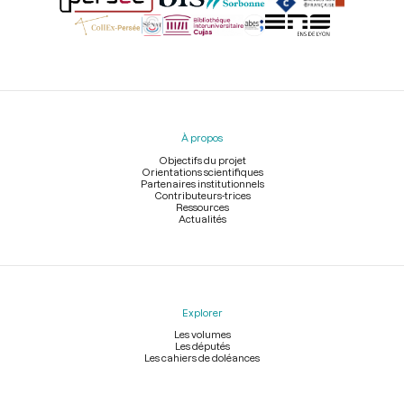
Menu
du
pied
À propos
de
page
Objectifs du projet
Orientations scientifiques
Partenaires institutionnels
Contributeurs-trices
Ressources
Actualités
Explorer
Les volumes
Les députés
Les cahiers de doléances