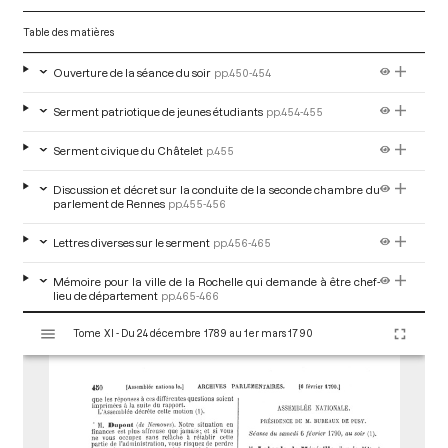
Table des matières
Ouverture de la séance du soir
pp.450-454
Serment patriotique de jeunes étudiants
pp.454-455
Serment civique du Châtelet
p.455
Discussion et décret sur la conduite de la seconde chambre du
parlement de Rennes
pp.455-456
Lettres diverses sur le serment
pp.456-465
Mémoire pour la ville de la Rochelle qui demande à être chef-
lieu de département
pp.465-466
V
Tome XI - Du 24 décembre 1789 au 1er mars 1790
Mémoire de la société royale d'agriculture sur l'uniformité des
i
poids et mesures
pp.466-487
s
u
a
l
i