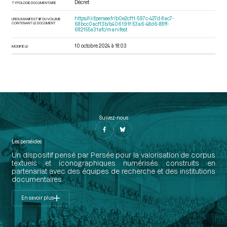
Décret
TYPOLOGIE DOCUMENTAIRE
https://iiif.persee.fr/b0e2cf11-597c-427d-8ac7-
URI DU MANIFEST IIIF DU VOLUME
CONTENANT LE DOCUMENT
68bcc0acf13b/b406191f-53a6-48d6-88ff-
682155a31afc/manifest
10 octobre 2024 à 18:03
MODIFIÉ LE
Suivez-nous
Les perséides
Un dispositif pensé par Persée pour la valorisation de corpus
textuels et iconographiques numérisés construits en
partenariat avec des équipes de recherche et des institutions
documentaires.
En savoir plus