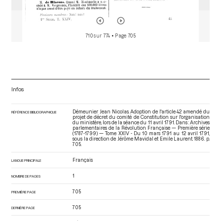
710 sur 774
• Page 705
Infos
Démeunier Jean Nicolas. Adoption de l'article 42 amendé du
RÉFÉRENCE BIBLIOGRAPHIQUE
projet de décret du comité de Constitution sur l'organisation
du ministère, lors de la séance du 11 avril 1791. Dans : Archives
parlementaires de la Révolution Française — Première série
(1787-1799) — Tome XXIV - Du 10 mars 1791 au 12 avril 1791
,
sous la direction de Jérôme Mavidal et Emile Laurent. 1886. p.
705.
Français
LANGUE PRINCIPALE
1
NOMBRE DE PAGES
705
PREMIÈRE PAGE
705
DERNIÈRE PAGE