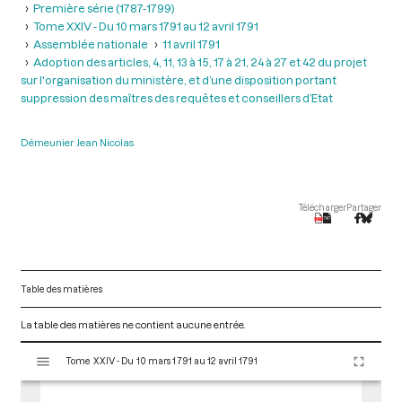
Première série (1787-1799)
Tome XXIV - Du 10 mars 1791 au 12 avril 1791
Assemblée nationale
11 avril 1791
Adoption des articles, 4, 11, 13 à 15, 17 à 21, 24 à 27 et 42 du projet
sur l'organisation du ministère, et d’une disposition portant
suppression des maîtres des requêtes et conseillers d’Etat
Démeunier Jean Nicolas
Télécharger
Partager
Table des matières
La table des matières ne contient aucune entrée.
V
Tome XXIV - Du 10 mars 1791 au 12 avril 1791
i
s
u