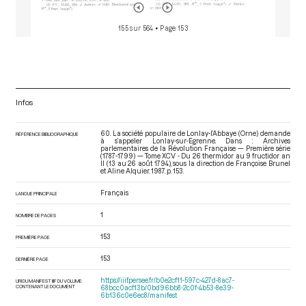
155 sur 564
• Page 153
Infos
60. La société populaire de Lonlay-l’Abbaye (Orne) demande
RÉFÉRENCE BIBLIOGRAPHIQUE
à s’appeler Lonlay-sur-Egrenne. Dans : Archives
parlementaires de la Révolution Française — Première série
(1787-1799) — Tome XCV - Du 26 thermidor au 9 fructidor an
II (13 au 26 août 1794)
, sous la direction de Françoise Brunel
et Aline Alquier. 1987. p. 153.
Français
LANGUE PRINCIPALE
1
NOMBRE DE PAGES
153
PREMIÈRE PAGE
153
DERNIÈRE PAGE
https://iiif.persee.fr/b0e2cf11-597c-427d-8ac7-
URI DU MANIFEST IIIF DU VOLUME
CONTENANT LE DOCUMENT
68bcc0acf13b/0bd96bb8-2c0f-4b53-8e39-
6b136c0e6ec8/manifest