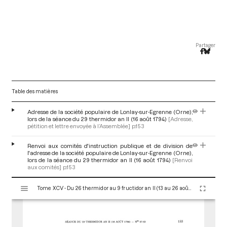
Partager
Table des matières
Adresse de la société populaire de Lonlay-sur-Egrenne (Orne),
lors de la séance du 29 thermidor an II (16 août 1794)
[Adresse,
pétition et lettre envoyée à l’Assemblée]
p.153
Renvoi aux comités d'instruction publique et de division de
l'adresse de la société populaire de Lonlay-sur-Egrenne (Orne),
lors de la séance du 29 thermidor an II (16 août 1794)
[Renvoi
aux comités]
p.153
V
Tome XCV - Du 26 thermidor au 9 fructidor an II (13 au 26 août 1794)
i
s
u
a