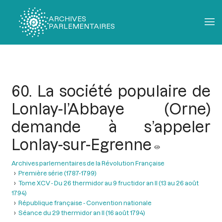
ARCHIVES
PARLEMENTAIRES
Fil
d'Ariane
60. La société populaire de
Lonlay-l’Abbaye (Orne)
demande à s’appeler
Lonlay-sur-Egrenne
Archives parlementaires de la Révolution Française
Première série (1787-1799)
Tome XCV - Du 26 thermidor au 9 fructidor an II (13 au 26 août
1794)
République française - Convention nationale
Séance du 29 thermidor an II (16 août 1794)