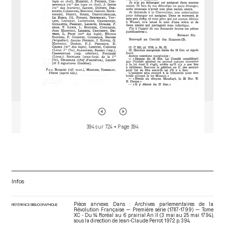
394 sur 724
• Page 394
Infos
Pièce annexe. Dans : Archives parlementaires de la
RÉFÉRENCE BIBLIOGRAPHIQUE
Révolution Française — Première série (1787-1799) — Tome
XC - Du 14 floréal au 6 prairial An II (3 mai au 25 mai 1794)
,
sous la direction de Jean-Claude Perrot. 1972. p. 394.