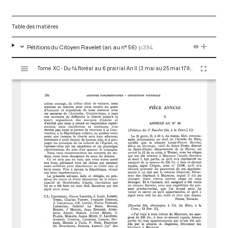
Table des matières
Pétitions du Citoyen Ravelet (an. au n° 56)
p.394
V
Tome XC - Du 14 floréal au 6 prairial An II (3 mai au 25 mai 1794)
i
s
u
a
l
i
s
e
u
r
M
i
r
a
d
o
r