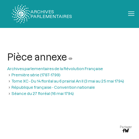
ARCHIVES
PARLEMENTAIRES
Fil
d'Ariane
Pièce annexe
Archives parlementaires de la Révolution Française
Première série (1787-1799)
Tome XC - Du 14 floréal au 6 prairial An II (3 mai au 25 mai 1794)
République française - Convention nationale
Séance du 27 floréal (16 mai 1794)
Partager