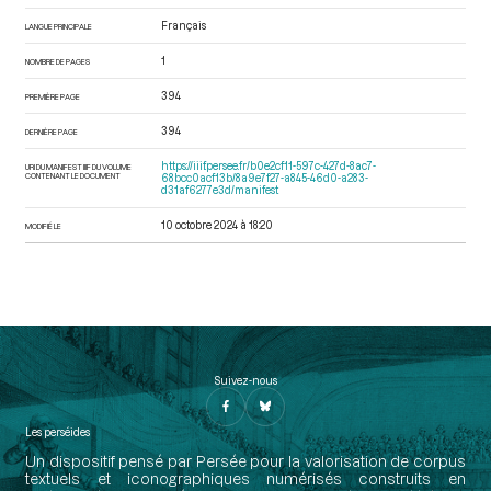
Français
LANGUE PRINCIPALE
1
NOMBRE DE PAGES
394
PREMIÈRE PAGE
394
DERNIÈRE PAGE
https://iiif.persee.fr/b0e2cf11-597c-427d-8ac7-
URI DU MANIFEST IIIF DU VOLUME
CONTENANT LE DOCUMENT
68bcc0acf13b/8a9e7f27-a845-46d0-a283-
d31af6277e3d/manifest
10 octobre 2024 à 18:20
MODIFIÉ LE
Suivez-nous
Les perséides
Un dispositif pensé par Persée pour la valorisation de corpus
textuels et iconographiques numérisés construits en