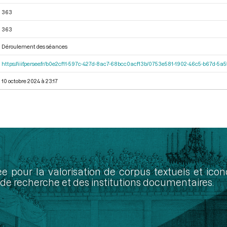
363
363
Déroulement des séances
https://iiif.persee.fr/b0e2cf11-597c-427d-8ac7-68bcc0acf13b/0753e581-1902-46c5-b67d-5
10 octobre 2024 à 23:17
ée pour la valorisation de corpus textuels et ic
de recherche et des institutions documentaires.