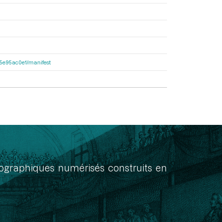
a55e95ac0e1/manifest
onographiques numérisés construits en