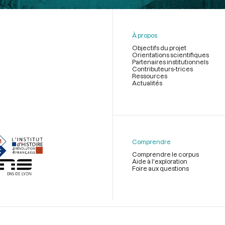
À propos
Objectifs du projet
Orientations scientifiques
Partenaires institutionnels
Contributeurs-trices
Ressources
Actualités
Menu
du
pied
de
Comprendre
page
Comprendre le corpus
Aide à l'exploration
Foire aux questions