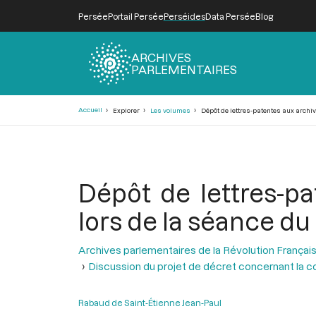
Persée
Portail Persée
Perséides
Data Persée
Blog
ARCHIVES
PARLEMENTAIRES
Fil
Accueil
Explorer
Les volumes
Dépôt de lettres-patentes aux archiv
d'Ariane
Dépôt de lettres-pa
lors de la séance du
Archives parlementaires de la Révolution Françai
Discussion du projet de décret concernant la co
Rabaud de Saint-Étienne Jean-Paul