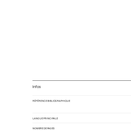
Infos
RÉFÉRENCE BIBLIOGRAPHIQUE
LANGUE PRINCIPALE
NOMBRE DE PAGES