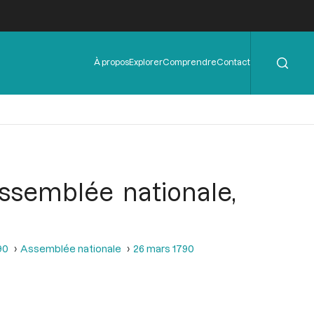
Rechercher
Menu
À propos
Explorer
Comprendre
Contact
de
l'en-
tête
Assemblée nationale,
90
Assemblée nationale
26 mars 1790