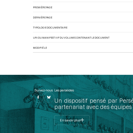
PREMIÈRE PAGE
DERNIÈRE PAGE
TYPOLOGIE DOCUMENTAIRE
URI DU MANIFEST IIIF DU VOLUME CONTENANT LE DOCUMENT
MODIFIÉ LE
Suivez-nous
Les perséides
Un dispositif pensé par Pers
partenariat avec des équipes 
En savoir plus