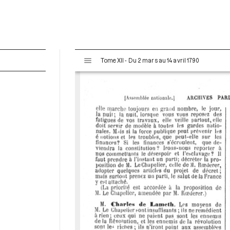
V
Tome XII - Du 2 mars au 14 avril 1790
i
s
u
a
l
i
s
e
u
r
M
i
r
a
d
o