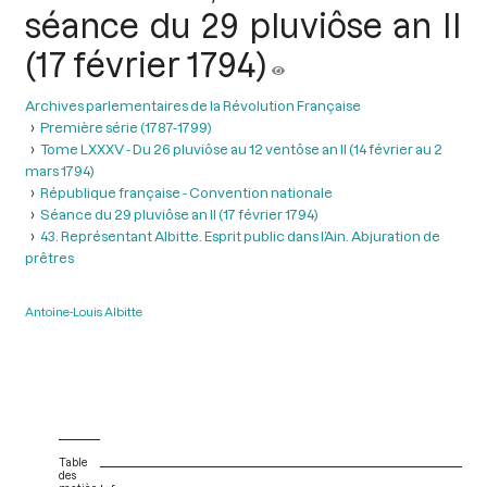
séance du 29 pluviôse an II
(17 février 1794)
Archives parlementaires de la Révolution Française
Première série (1787-1799)
Tome LXXXV - Du 26 pluviôse au 12 ventôse an II (14 février au 2
mars 1794)
République française - Convention nationale
Séance du 29 pluviôse an II (17 février 1794)
43. Représentant Albitte. Esprit public dans l’Ain. Abjuration de
prêtres
Antoine-Louis Albitte
Table
des