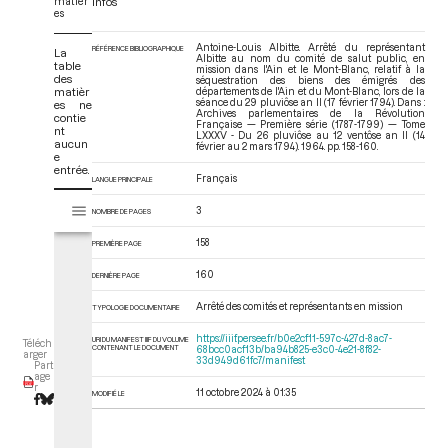
matièr
Infos
es
Antoine-Louis Albitte. Arrêté du représentant
RÉFÉRENCE BIBLIOGRAPHIQUE
La
Albitte au nom du comité de salut public, en
table
mission dans l'Ain et le Mont-Blanc, relatif à la
des
séquestration des biens des émigrés des
matièr
départements de l'Ain et du Mont-Blanc, lors de la
séance du 29 pluviôse an II (17 février 1794). Dans :
es ne
Archives parlementaires de la Révolution
contie
Française — Première série (1787-1799) — Tome
nt
LXXXV - Du 26 pluviôse au 12 ventôse an II (14
aucun
février au 2 mars 1794)
. 1964. pp. 158-160.
e
entrée.
Français
LANGUE PRINCIPALE
V
Tome LXXXV - Du 26 pluviôse au 12 ventôse an II (14 février au 2 mars 17
3
NOMBRE DE PAGES
i
s
158
PREMIÈRE PAGE
u
a
160
DERNIÈRE PAGE
l
Arrêté des comités et représentants en mission
i
TYPOLOGIE DOCUMENTAIRE
s
https://iiif.persee.fr/b0e2cf11-597c-427d-8ac7-
URI DU MANIFEST IIIF DU VOLUME
Téléch
e
CONTENANT LE DOCUMENT
68bcc0acf13b/ba94b825-e3c0-4e21-8f82-
arger
33d949d61fc7/manifest
Part
u
age
r
r
11 octobre 2024 à 01:35
MODIFIÉ LE
M
i
r