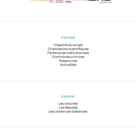
Menu
du
pied
À propos
de
page
Objectifs du projet
Orientations scientifiques
Partenaires institutionnels
Contributeurs-trices
Ressources
Actualités
Explorer
Les volumes
Les députés
Les cahiers de doléances