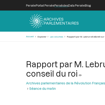
Persée
Portail Persée
Perséides
Data Persée
Blog
ARCHIVES
PARLEMENTAIRES
Fil
Accueil
Explorer
Les volumes
Rapport par M. Lebrun et décret sur 
d'Ariane
Rapport par M. Lebru
conseil du roi
Archives parlementaires de la Révolution Françai
Séance du matin