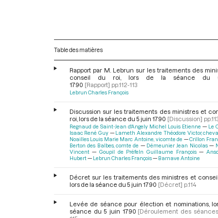
Table des matières
Rapport par M. Lebrun sur les traitements des mini
conseil du roi, lors de la séance du 
1790
[Rapport]
pp.112-113
Lebrun Charles François
Discussion sur les traitements des ministres et co
roi, lors de la séance du 5 juin 1790
[Discussion]
pp.11
Regnaud de Saint-Jean d'Angely Michel Louis Etienne
Le 
Isaac René Guy
Lameth Alexandre Théodore Victor, cheva
Noailles Louis Marie Marc Antoine, vicomte de
Crillon Fran
Berton des Balbes, comte de
Démeunier Jean Nicolas
Vincent
Goupil de Préfeln Guillaume François
Anso
Hubert
Lebrun Charles François
Barnave Antoine
Décret sur les traitements des ministres et conseil
lors de la séance du 5 juin 1790
[Décret]
p.114
Levée de séance pour élection et nominations, lor
séance du 5 juin 1790
[Déroulement des séances