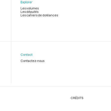
Explorer
Les volumes
Les députés
Les cahiers de doléances
Contact
Contactez-nous
CRÉDITS