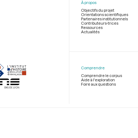
À propos
Objectifs du projet
Orientations scientifiques
Partenaires institutionnels
Contributeurs-trices
Ressources
Actualités
Menu
du
pied
de
Comprendre
page
Comprendre le corpus
Aide à l'exploration
Foire aux questions