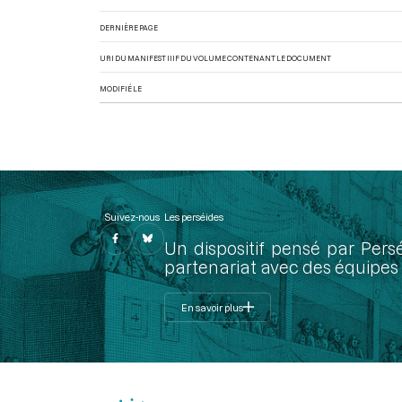
DERNIÈRE PAGE
URI DU MANIFEST IIIF DU VOLUME CONTENANT LE DOCUMENT
MODIFIÉ LE
Suivez-nous
Les perséides
Un dispositif pensé par Pers
partenariat avec des équipes 
En savoir plus