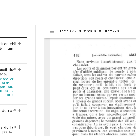
V
Tome XVI - Du 31 mai au 8 juillet 1790
i
s
stres et
u
5 juin
a
l
i
nseil du
s
3-114
e
Chapelier
lier de
u
çois Félix
r
Noussitou
n Pierre
M
i
r
 du roi,
a
d
s de la
o
]
pp.114-