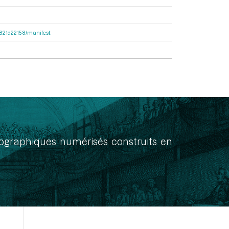
8f821d22158/manifest
onographiques numérisés construits en