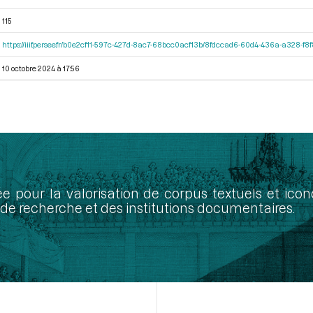
115
https://iiif.persee.fr/b0e2cf11-597c-427d-8ac7-68bcc0acf13b/8fdccad6-60d4-436a-a328-f
10 octobre 2024 à 17:56
ée pour la valorisation de corpus textuels et ic
de recherche et des institutions documentaires.