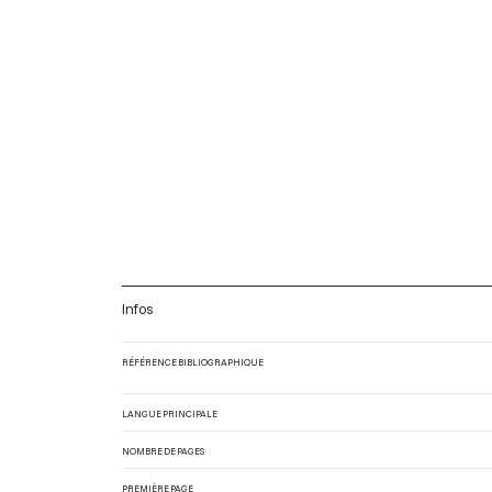
Infos
RÉFÉRENCE BIBLIOGRAPHIQUE
LANGUE PRINCIPALE
NOMBRE DE PAGES
PREMIÈRE PAGE