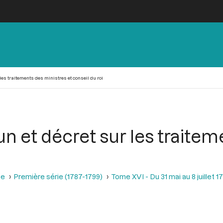
les traitements des ministres et conseil du roi
n et décret sur les traitem
se
Première série (1787-1799)
Tome XVI - Du 31 mai au 8 juillet 1