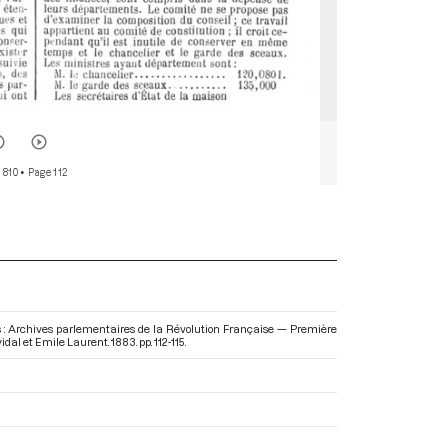
 810
• Page 112
ns : Archives parlementaires de la Révolution Française — Première
dal et Emile Laurent. 1883. pp. 112-115.