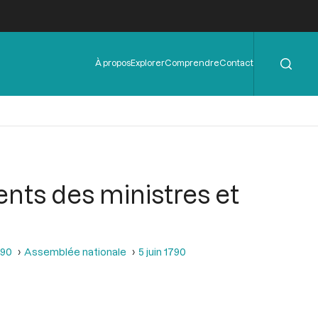
Rechercher
Menu
À propos
Explorer
Comprendre
Contact
de
l'en-
tête
ents des ministres et
790
Assemblée nationale
5 juin 1790