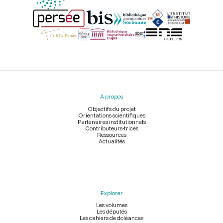
Menu
du
pied
À propos
de
page
Objectifs du projet
Orientations scientifiques
Partenaires institutionnels
Contributeurs-trices
Ressources
Actualités
Explorer
Les volumes
Les députés
Les cahiers de doléances