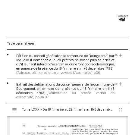
Partager
Table des matières
Pétition du conseil général de la commune de Bourganeuf, par
laquelle il demande que les prêtres ne soient plus salariés et
qu'il leur soit interdit d'exercer aucune fonction ecclésiastique,
en annexe de la séance du 16 frimaire an II (6 décembre 1793)
[Adresse, pétition et lettre envoyée à l’Assemblée]
p.36
Extrait des délibérations du conseil général de la commune de
Bourganeuf, en annexe de la séance du 16 frimaire an II (6
décembre 1793)
[Délibération ou procès verbal de
collectivité]
pp.36-37
V
Tome LXXXI - Du 16 frimaire au 29 frimaire an II (6 décembre au 19 décembre 1793)
i
s
u
a
l