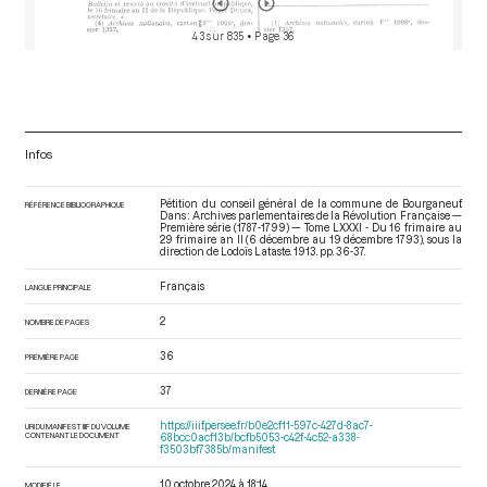
43 sur 835
• Page 36
Infos
Pétition du conseil général de la commune de Bourganeuf.
RÉFÉRENCE BIBLIOGRAPHIQUE
Dans : Archives parlementaires de la Révolution Française —
Première série (1787-1799) — Tome LXXXI - Du 16 frimaire au
29 frimaire an II (6 décembre au 19 décembre 1793)
, sous la
direction de Lodoïs Lataste. 1913. pp. 36-37.
Français
LANGUE PRINCIPALE
2
NOMBRE DE PAGES
36
PREMIÈRE PAGE
37
DERNIÈRE PAGE
https://iiif.persee.fr/b0e2cf11-597c-427d-8ac7-
URI DU MANIFEST IIIF DU VOLUME
CONTENANT LE DOCUMENT
68bcc0acf13b/bcfb5053-c42f-4c52-a338-
f3503bf7385b/manifest
10 octobre 2024 à 18:14
MODIFIÉ LE