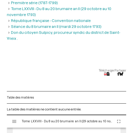
Première série (1787-1799)
Tome LXXVIII - Du 8 au 20 brumaire an II (29 octobre au 10
novembre 1793)
République française - Convention nationale
Séance du 8 brumaire an II (mardi 29 octobre 1793)
Don du citoyen Sulpicy, procureur syndic du district de Saint-
Yrieix .
Télécharger
Partager
Table des matières
La table des matières ne contient aucune entrée.
V
Tome LXXVIII - Du 8 au 20 brumaire an II (29 octobre au 10 novembre 1793)
i
s