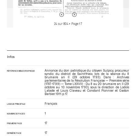
24 sur 804
• Page 17
Infos
Annonce du don patriotique du citoyen Sulpicy, procureur
RÉFÉRENCE BIBLIOGRAPHIQUE
syndic du district de Saint-Yrieix, lors de la séance du 8
brumaire an II (29 octobre 1793). Dans : Archives
parlementaires de la Révolution Française — Première série
(1787-1799) — Tome LXXVIII - Du 8 au 20 brumaire an II (29
octobre au 10 novembre 1793)
, sous la direction de Lodoïs
Lataste et Louis Claveau et Constant Pionnier et Gaston
Barbier. 1911. p. 17.
Français
LANGUE PRINCIPALE
1
NOMBRE DE PAGES
17
PREMIÈRE PAGE
17
DERNIÈRE PAGE