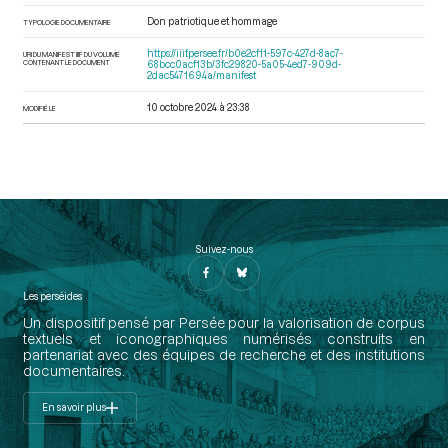
Don patriotique et hommage
TYPOLOGIE DOCUMENTAIRE
https://iiif.persee.fr/b0e2cf11-597c-427d-8ac7-
URI DU MANIFEST IIIF DU VOLUME
CONTENANT LE DOCUMENT
68bcc0acf13b/3fc29820-5a05-4ed7-909d-
2dac5471694a/manifest
10 octobre 2024 à 23:38
MODIFIÉ LE
Suivez-nous
Les perséides
Un dispositif pensé par Persée pour la valorisation de corpus
textuels et iconographiques numérisés construits en
partenariat avec des équipes de recherche et des institutions
documentaires.
En savoir plus