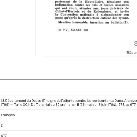
683 sur
13. Département du Doubs. S’indigne de l’attentat contre les représentants. Dans : Archiv
1799) — Tome XCI - Du 7 prairial au 30 prairial an II (26 mai au 18 juin 1794)
. 1976. pp. 677
Français
2
677