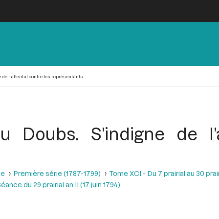
de l’attentat contre les représentants
 Doubs. S’indigne de l’
se
Première série (1787-1799)
Tome XCI - Du 7 prairial au 30 prairi
éance du 29 prairial an II (17 juin 1794)