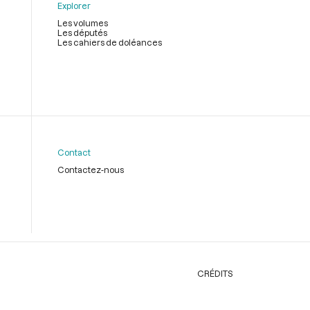
Explorer
Les volumes
Les députés
Les cahiers de doléances
Contact
Contactez-nous
CRÉDITS