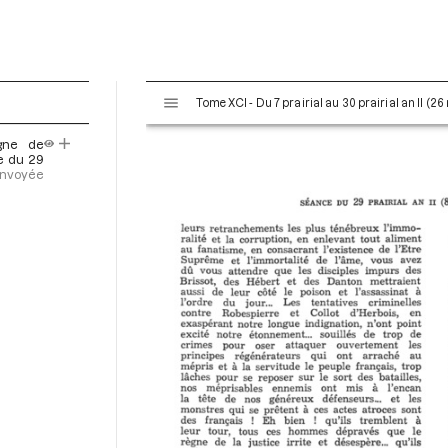
V
Tome XCI - Du 7 prairial au 30 prairial an II (26
i
s
gne de
u
ce du 29
a
 envoyée
l
i
s
e
u
r
M
i
r
a
d
o