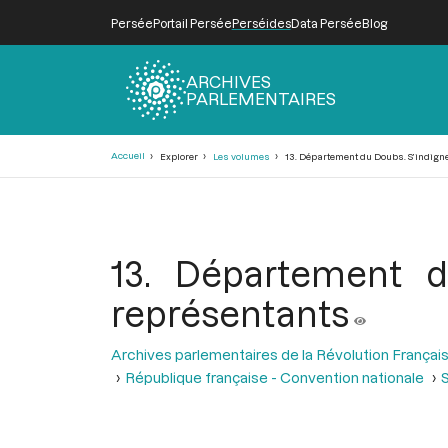
Persée
Portail Persée
Perséides
Data Persée
Blog
ARCHIVES
PARLEMENTAIRES
Fil
Accueil
Explorer
Les volumes
13. Département du Doubs. S’indigne 
d'Ariane
13. Département du
représentants
Archives parlementaires de la Révolution Françai
République française - Convention nationale
S