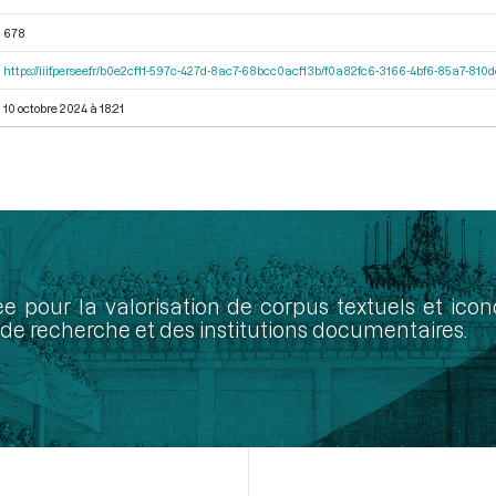
678
https://iiif.persee.fr/b0e2cf11-597c-427d-8ac7-68bcc0acf13b/f0a82fc6-3166-4bf6-85a7-81
10 octobre 2024 à 18:21
ée pour la valorisation de corpus textuels et ic
de recherche et des institutions documentaires.