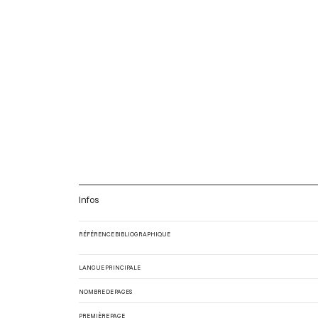
Infos
RÉFÉRENCE BIBLIOGRAPHIQUE
LANGUE PRINCIPALE
NOMBRE DE PAGES
PREMIÈRE PAGE