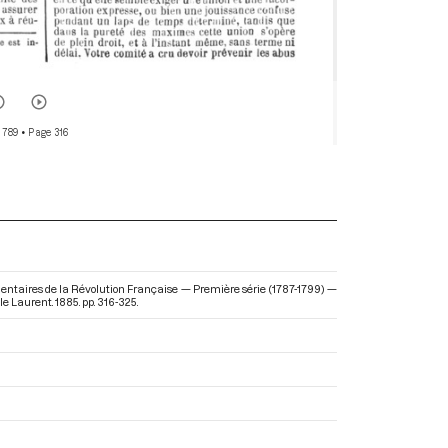
 789
• Page 316
mentaires de la Révolution Française — Première série (1787-1799) —
e Laurent. 1885. pp. 316-325.