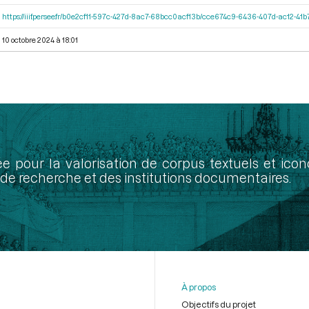
https://iiif.persee.fr/b0e2cf11-597c-427d-8ac7-68bcc0acf13b/cce674c9-6436-407d-ac12-4
10 octobre 2024 à 18:01
ée pour la valorisation de corpus textuels et ic
de recherche et des institutions documentaires.
À propos
Objectifs du projet