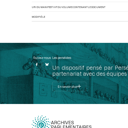
URI DU MANIFEST IIIF DU VOLUME CONTENANT LE DOCUMENT
MODIFIÉ LE
Suivez-nous
Les perséides
Un dispositif pensé par Pers
partenariat avec des équipes 
En savoir plus
ARCHIVES
PARLEMENTAIRES