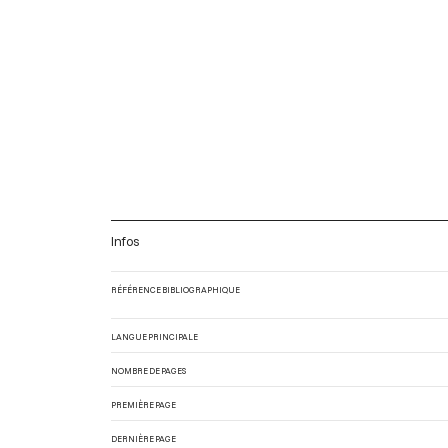
Infos
RÉFÉRENCE BIBLIOGRAPHIQUE
LANGUE PRINCIPALE
NOMBRE DE PAGES
PREMIÈRE PAGE
DERNIÈRE PAGE