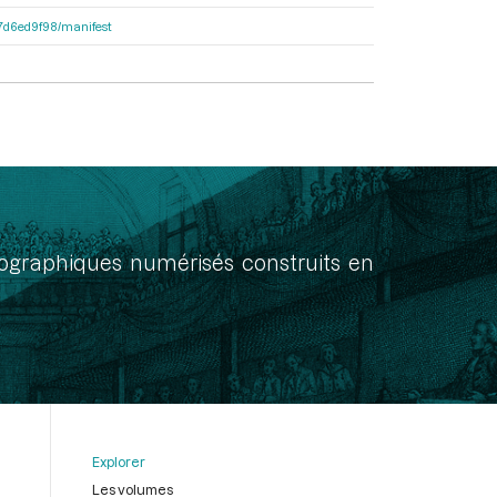
1b7d6ed9f98/manifest
onographiques numérisés construits en
Explorer
Les volumes