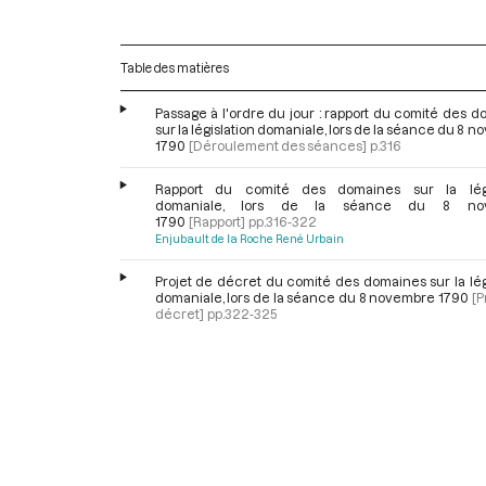
Table des matières
Passage à l'ordre du jour : rapport du comité des 
sur la législation domaniale, lors de la séance du 8 
1790
[Déroulement des séances]
p.316
Rapport du comité des domaines sur la légi
domaniale, lors de la séance du 8 no
1790
[Rapport]
pp.316-322
Enjubault de la Roche René Urbain
Projet de décret du comité des domaines sur la lég
domaniale, lors de la séance du 8 novembre 1790
[P
décret]
pp.322-325