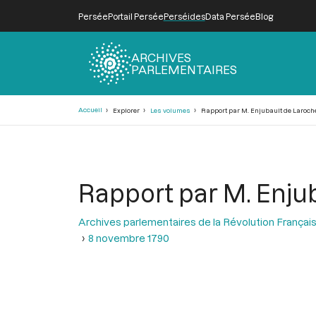
Persée
Portail Persée
Perséides
Data Persée
Blog
ARCHIVES
PARLEMENTAIRES
Fil
Accueil
Explorer
Les volumes
Rapport par M. Enjubault de Laroche
d'Ariane
Rapport par M. Enjub
Archives parlementaires de la Révolution Françai
8 novembre 1790