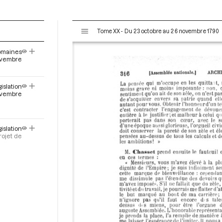
V
Tome XX - Du 23 octobre au 26 novembre 1790
i
s
domaines
u
novembre
a
l
slation
i
vembre
s
e
u
r
islation
rojet de
M
i
r
a
d
o
r