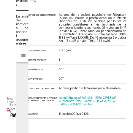
matière
Infos
s
Adresse de la société populaire de Ribemont
RÉFÉRENCE BIBLIOGRAPHIQUE
La table
(Aisne) qui envoie le procès-verbal de la fête en
des
l'honneur de la Raison célébrée par toutes les
matière
autorités constituées et les habitants de la
s ne
commune, lors de la séance du 28 nivôse an II (17
janvier 1794). Dans : Archives parlementaires de
contien
la Révolution Française — Première série (1787-
t
1799) — Tome LXXXIII - Du 16 nivôse au 8 pluviôse
aucune
An II (5 au 27 janvier 1794)
. 1961. p. 407.
entrée.
Français
V
LANGUE PRINCIPALE
Tome LXXXIII - Du 16 nivôse au 8 pluviôse An II (5 au 27 janvier 1794)
i
1
NOMBRE DE PAGES
s
u
407
PREMIÈRE PAGE
a
l
407
DERNIÈRE PAGE
i
Adresse, pétition et lettre envoyée à l’Assemblée
TYPOLOGIE DOCUMENTAIRE
s
e
https://iiif.persee.fr/b0e2cf11-597c-427d-8ac7-
URI DU MANIFEST IIIF DU VOLUME
Téléch
CONTENANT LE DOCUMENT
68bcc0acf13b/d3944ed5-671e-4a4c-b964-
u
arger
3404a6ab9de2/manifest
Part
r
age
r
M
11 octobre 2024 à 01:26
MODIFIÉ LE
i
r
a