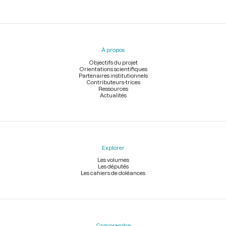
Menu
du
pied
À propos
de
page
Objectifs du projet
Orientations scientifiques
Partenaires institutionnels
Contributeurs-trices
Ressources
Actualités
Explorer
Les volumes
Les députés
Les cahiers de doléances
Comprendre