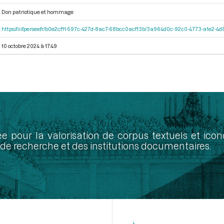
Don patriotique et hommage
https://iiif.persee.fr/b0e2cf11-597c-427d-8ac7-68bcc0acf13b/3a964d0c-92c0-4773-a1e2-
10 octobre 2024 à 17:49
ée pour la valorisation de corpus textuels et ic
de recherche et des institutions documentaires.