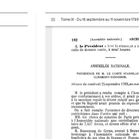
V
Tome IX - Du 16 septembre au 11 novembre 1789
i
s
u
a
l
i
s
e
u
r
M
i
r
a
d
o
r