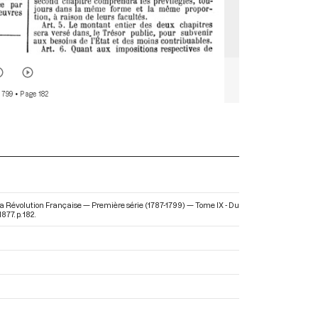
 799
• Page 182
la Révolution Française — Première série (1787-1799) — Tome IX - Du
77. p. 182.