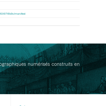
4d8599718b9c/manifest
onographiques numérisés construits en