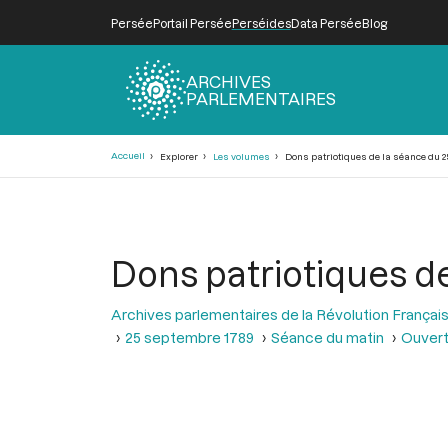
Persée
Portail Persée
Perséides
Data Persée
Blog
ARCHIVES
PARLEMENTAIRES
Fil
Accueil
Explorer
Les volumes
Dons patriotiques de la séance du 2
d'Ariane
Dons patriotiques d
Archives parlementaires de la Révolution Françai
25 septembre 1789
Séance du matin
Ouvert