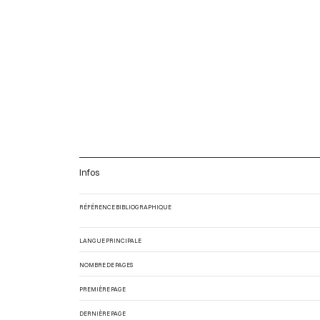
Infos
RÉFÉRENCE BIBLIOGRAPHIQUE
LANGUE PRINCIPALE
NOMBRE DE PAGES
PREMIÈRE PAGE
DERNIÈRE PAGE