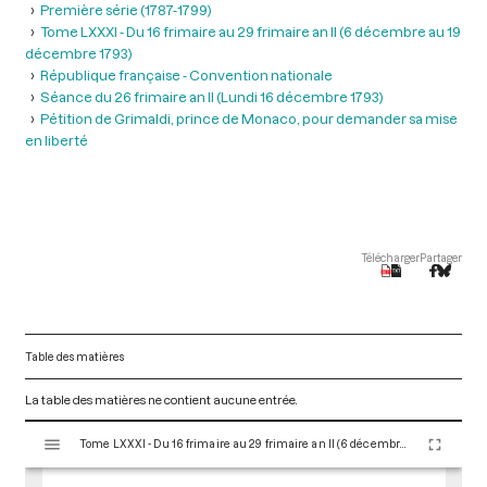
Première série (1787-1799)
Tome LXXXI - Du 16 frimaire au 29 frimaire an II (6 décembre au 19
décembre 1793)
République française - Convention nationale
Séance du 26 frimaire an II (Lundi 16 décembre 1793)
Pétition de Grimaldi, prince de Monaco, pour demander sa mise
en liberté
Télécharger
Partager
Table des matières
La table des matières ne contient aucune entrée.
V
Tome LXXXI - Du 16 frimaire au 29 frimaire an II (6 décembre au 19 décembre 1793)
i
s