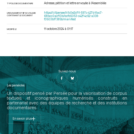
Adresse, pétition et lettre envoyée à l’Assemblée
TYPOLOGIE DOCUMENTAIRE
https://iiif.persee.fr/b0e2cf11-597c-427d-8ac7-
URI DU MANIFEST IIIF DU VOLUME
CONTENANT LE DOCUMENT
68bcc0acf13b/bcfb5053-c42f-4c52-a338-
f3503bf7385b/manifest
11 octobre 2024 à 01:17
MODIFIÉ LE
Suivez-nous
Les perséides
Un dispositif pensé par Persée pour la valorisation de corpus
textuels et iconographiques numérisés construits en
partenariat avec des équipes de recherche et des institutions
documentaires.
En savoir plus