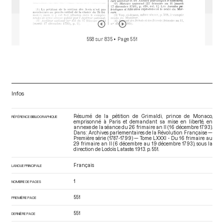
558 sur 835
• Page 551
Infos
Résumé de la pétition de Grimaldi, prince de Monaco,
RÉFÉRENCE BIBLIOGRAPHIQUE
emprisonné à Paris et demandant sa mise en liberté, en
annexe de la séance du 26 frimaire an II (16 décembre 1793).
Dans : Archives parlementaires de la Révolution Française —
Première série (1787-1799) — Tome LXXXI - Du 16 frimaire au
29 frimaire an II (6 décembre au 19 décembre 1793)
, sous la
direction de Lodoïs Lataste. 1913. p. 551.
Français
LANGUE PRINCIPALE
1
NOMBRE DE PAGES
551
PREMIÈRE PAGE
551
DERNIÈRE PAGE