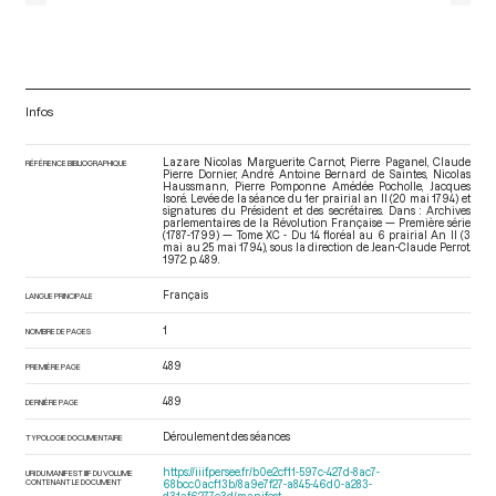
Infos
Lazare Nicolas Marguerite Carnot, Pierre Paganel, Claude
RÉFÉRENCE BIBLIOGRAPHIQUE
Pierre Dornier, André Antoine Bernard de Saintes, Nicolas
Haussmann, Pierre Pomponne Amédée Pocholle, Jacques
Isoré. Levée de la séance du 1er prairial an II (20 mai 1794) et
signatures du Président et des secrétaires. Dans : Archives
parlementaires de la Révolution Française — Première série
(1787-1799) — Tome XC - Du 14 floréal au 6 prairial An II (3
mai au 25 mai 1794)
, sous la direction de Jean-Claude Perrot.
1972. p. 489.
Français
LANGUE PRINCIPALE
1
NOMBRE DE PAGES
489
PREMIÈRE PAGE
489
DERNIÈRE PAGE
Déroulement des séances
TYPOLOGIE DOCUMENTAIRE
https://iiif.persee.fr/b0e2cf11-597c-427d-8ac7-
URI DU MANIFEST IIIF DU VOLUME
CONTENANT LE DOCUMENT
68bcc0acf13b/8a9e7f27-a845-46d0-a283-