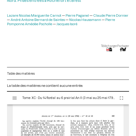
Nord. Prises entrées à Rochefort et Brest
Lazare Nicolas Marguerite Carnot
Pierre Paganel
Claude Pierre Dornier
André Antoine Bernard de Saintes
Nicolas Haussmann
Pierre
Pomponne Amédée Pocholle
Jacques Isoré
Télécharger
Partager
Table des matières
La table des matières ne contient aucune entrée.
V
Tome XC - Du 14 floréal au 6 prairial An II (3 mai au 25 mai 1794)
i
s
u
a
l
i
s