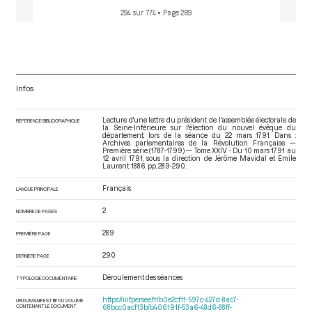
294 sur 774
• Page 289
Infos
Lecture d'une lettre du président de l'assemblée électorale de
RÉFÉRENCE BIBLIOGRAPHIQUE
la Seine-Inférieure sur l'élection du nouvel évêque du
département, lors de la séance du 22 mars 1791. Dans :
Archives parlementaires de la Révolution Française —
Première série (1787-1799) — Tome XXIV - Du 10 mars 1791 au
12 avril 1791
, sous la direction de Jérôme Mavidal et Emile
Laurent. 1886. pp. 289-290.
Français
LANGUE PRINCIPALE
2
NOMBRE DE PAGES
289
PREMIÈRE PAGE
290
DERNIÈRE PAGE
Déroulement des séances
TYPOLOGIE DOCUMENTAIRE
https://iiif.persee.fr/b0e2cf11-597c-427d-8ac7-
URI DU MANIFEST IIIF DU VOLUME
CONTENANT LE DOCUMENT
68bcc0acf13b/b406191f-53a6-48d6-88ff-