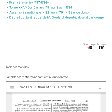
Première série (1787-1799)
Tome XXIV - Du 10 mars 1791 au 12 avril 1791
Assemblée nationale
22 mars 1791
Séance du soir
Décret portant rappel de M. Goulard, député, absent par congé
Télécharger
Partager
Table des matières
La table des matières ne contient aucune entrée.
V
Tome XXIV - Du 10 mars 1791 au 12 avril 1791
i
s
u
a
l