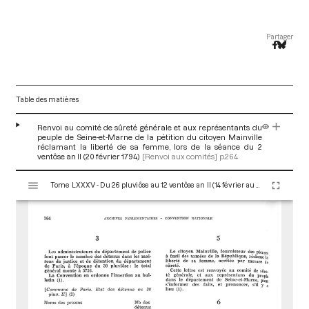
Partager
Table des matières
Renvoi au comité de sûreté générale et aux représentants du
peuple de Seine-et-Marne de la pétition du citoyen Mainville
réclamant la liberté de sa femme, lors de la séance du 2
ventôse an II (20 février 1794)
[Renvoi aux comités]
p.264
V
Tome LXXXV - Du 26 pluviôse au 12 ventôse an II (14 février au 2 mars 1794)
i
s
u
a
l
i
s
e
u
r