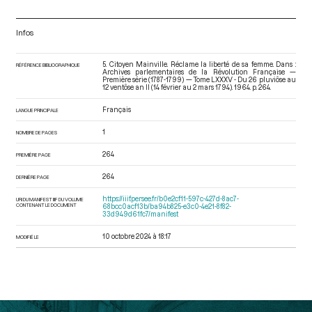
Infos
5. Citoyen Mainville. Réclame la liberté de sa femme. Dans :
RÉFÉRENCE BIBLIOGRAPHIQUE
Archives parlementaires de la Révolution Française —
Première série (1787-1799) — Tome LXXXV - Du 26 pluviôse au
12 ventôse an II (14 février au 2 mars 1794)
. 1964. p. 264.
Français
LANGUE PRINCIPALE
1
NOMBRE DE PAGES
264
PREMIÈRE PAGE
264
DERNIÈRE PAGE
https://iiif.persee.fr/b0e2cf11-597c-427d-8ac7-
URI DU MANIFEST IIIF DU VOLUME
CONTENANT LE DOCUMENT
68bcc0acf13b/ba94b825-e3c0-4e21-8f82-
33d949d61fc7/manifest
10 octobre 2024 à 18:17
MODIFIÉ LE