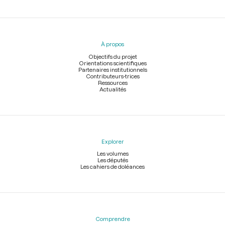
Menu
du
pied
À propos
de
page
Objectifs du projet
Orientations scientifiques
Partenaires institutionnels
Contributeurs-trices
Ressources
Actualités
Explorer
Les volumes
Les députés
Les cahiers de doléances
Comprendre