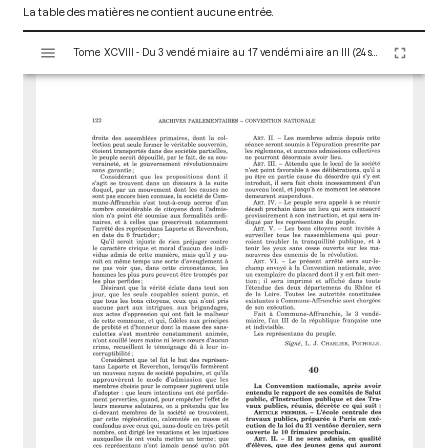
La table des matières ne contient aucune entrée.
V
Tome XCVIII - Du 3 vendémiaire au 17 vendémiaire an III (24 septembre au 8 octobre 1794)
i
s
u
a
l
i
s
e
u
r
M
i
r
a
d
o
r