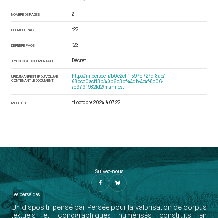
2
NOMBRE DE PAGES
122
PREMIÈRE PAGE
123
DERNIÈRE PAGE
Décret
TYPOLOGIE DOCUMENTAIRE
https://iiif.persee.fr/b0e2cf11-597c-427d-8ac7-
URI DU MANIFEST IIIF DU VOLUME
CONTENANT LE DOCUMENT
68bcc0acf13b/40b6c3bf-44db-4c4f-8c06-
7c9791982fd2/manifest
11 octobre 2024 à 07:22
MODIFIÉ LE
Suivez-nous
Les perséides
Un dispositif pensé par Persée pour la valorisation de corpus
textuels et iconographiques numérisés construits en