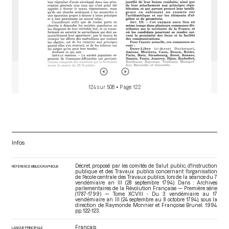
124 sur 508
• Page 122
Infos
Décret, proposé par les comités de Salut public, d'Instruction
RÉFÉRENCE BIBLIOGRAPHIQUE
publique et des Travaux publics concernant l'organisation
de l'école centrale des Travaux publics, lors de la séance du 7
vendémiaire an III (28 septembre 1794). Dans : Archives
parlementaires de la Révolution Française — Première série
(1787-1799) — Tome XCVIII - Du 3 vendémiaire au 17
vendémiaire an III (24 septembre au 8 octobre 1794)
, sous la
direction de Raymonde Monnier et Françoise Brunel. 1994.
pp. 122-123.
Français
LANGUE PRINCIPALE