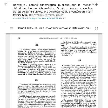
Renvoi au comité d'instruction publique, sur la motion
d'Oudot, ordonnant le transfert au Muséum des deux coquilles
de l’église Saint-Sulpice, lors de la séance du 9 ventôse an II (27
février 1794)
[Renvoi aux comités]
p.532
Pierre Antoine Laloy
Charles François Oudot
V
Tome LXXXV - Du 26 pluviôse au 12 ventôse an II (14 février au 2 mars 1794)
i
s
u
a
l
i
s
e
u
r
M
i
r
a
d
o
r