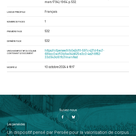
mars 1794)
. 1964. p. 532.
Français
LANGUE PRINCIPALE
1
NOMBRE DE PAGES
532
PREMIÈRE PAGE
532
DERNIÈRE PAGE
https://iiif.persee.fr/b0e2cf11-597c-427d-8ac7-
URI DU MANIFEST IIIF DU VOLUME
CONTENANT LE DOCUMENT
68bcc0acf13b/ba94b825-e3c0-4e21-8f82-
33d949d61fc7/manifest
10 octobre 2024 à 18:17
MODIFIÉ LE
Suivez-nous
Les perséides
Un dispositif pensé par Persée pour la valorisation de corpus