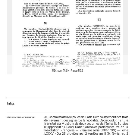
534 sur 746
• Page 532
Infos
38. Commissaires de police de Paris. Remboursement des frais
RÉFÉRENCE BIBLIOGRAPHIQUE
d’enlèvement des signes de la féodalité. Décret ordonnant le
transfert au Muséum de deux coquilles de l’Église St Sulpice
(Rapporteur : Oudot). Dans : Archives parlementaires de la
Révolution Française — Première série (1787-1799) — Tome
LXXXV - Du 26 pluviôse au 12 ventôse an II (14 février au 2